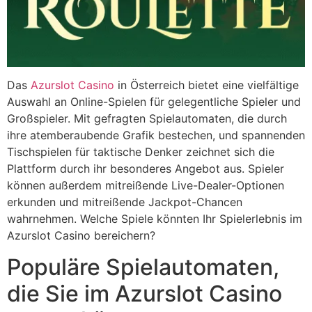
Das
Azurslot Casino
in Österreich bietet eine vielfältige
Auswahl an Online-Spielen für gelegentliche Spieler und
Großspieler. Mit gefragten Spielautomaten, die durch
ihre atemberaubende Grafik bestechen, und spannenden
Tischspielen für taktische Denker zeichnet sich die
Plattform durch ihr besonderes Angebot aus. Spieler
können außerdem mitreißende Live-Dealer-Optionen
erkunden und mitreißende Jackpot-Chancen
wahrnehmen. Welche Spiele könnten Ihr Spielerlebnis im
Azurslot Casino bereichern?
Populäre Spielautomaten,
die Sie im Azurslot Casino