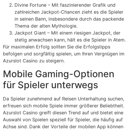
Divine Fortune – Mit faszinierender Grafik und
zahlreichen Jackpot-Chancen zieht es die Spieler
in seinen Bann, insbesondere durch das packende
Thema der alten Mythologie.
Jackpot Giant – Mit einem riesigen Jackpot, der
stetig anwachsen kann, hält es die Spieler in Atem.
Für maximalen Erfolg sollten Sie die Erfolgstipps
befolgen und sorgfältig spielen, um Ihren Vergnügen im
Azurslot Casino zu steigern.
Mobile Gaming-Optionen
für Spieler unterwegs
Da Spieler zunehmend auf Reisen Unterhaltung suchen,
erfreuen sich mobile Spiele immer größerer Beliebtheit.
Azurslot Casino greift diesen Trend auf und bietet eine
Auswahl von Spielen speziell für Spieler, die häufig auf
Achse sind. Dank der Vorteile der mobilen App können