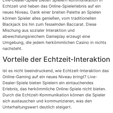
Live-Dealer-Spiele bieten Spielern Kommunikation in
Echtzeit und heben das Online-Spielerlebnis auf ein
neues Niveau. Dank einer breiten Palette an Spielen
können Spieler alles genießen, vom traditionellen
Blackjack bis hin zum fesselnden Baccarat. Diese
Mischung aus sozialer Interaktion und
abwechslungsreichem Gameplay erzeugt eine
Umgebung, die jedem herkömmlichen Casino in nichts
nachsteht.
Vorteile der Echtzeit-Interaktion
Ist es nicht beeindruckend, wie Echtzeit-Interaktion das
Online-Gaming auf ein neues Niveau bringt? Live-
Dealer-Spiele bieten Spielern ein eintauchendes
Erlebnis, das herkömmliche Online-Spiele nicht bieten.
Durch die Echtzeit-Kommunikation können die Spieler
sich austauschen und kommunizieren, was den
Unterhaltungswert deutlich steigert.