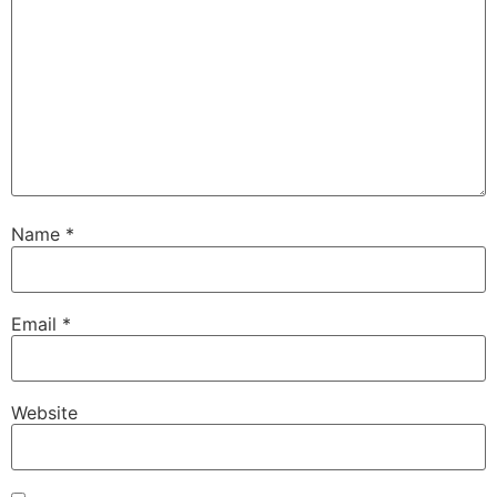
Name
*
Email
*
Website