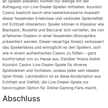
an Spielen anbieten, können nur wenige mit der
Aufregung von Live-Dealer-Spielen mithalten. Azurslot
Casino besticht durch eine bemerkenswerte Auswahl
dieser fesselnden Erlebnisse und verbindet Spielvielfalt
mit Echtzeit-Interaktion. Spieler können in Klassiker wie
Blackjack, Roulette und Baccarat sich vertiefen, die von
erfahrenen Dealern in einer fesselnden Atmosphäre
präsentiert werden. Dieser neuartige Ansatz verbessert
das Spielerlebnis und ermöglicht es den Spielern, sich
wie in einem authentischen Casino zu fühlen – ganz
komfortabel von zu Hause aus. Darüber hinaus bietet
Azurslot Casino Live-Dealer-Spiele für diverse
Spielstärken und Vorlieben, sodass jeder sein ideales
Spiel findet. Letztendlich ist es diese Kombination aus
Echtheit und Vielfalt, die Live-Dealer-Spiele zur
bevorzugten Option für Online-Gaming-Fans macht.
Abschluss