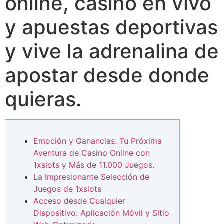
online, casino en vivo
y apuestas deportivas
y vive la adrenalina de
apostar desde donde
quieras.
Emoción y Ganancias: Tu Próxima
Aventura de Casino Online con
1xslots y Más de 11.000 Juegos.
La Impresionante Selección de
Juegos de 1xslots
Acceso desde Cualquier
Dispositivo: Aplicación Móvil y Sitio