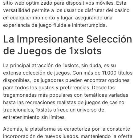
sitio web optimizado para dispositivos móviles. Esta
versatilidad permite a los usuarios disfrutar del casino
en cualquier momento y lugar, asegurando una
experiencia de juego fluida e ininterrumpida.
La Impresionante Selección
de Juegos de 1xslots
La principal atracción de 1xslots, sin duda, es su
extensa colección de juegos. Con más de 11.000 títulos
disponibles, los jugadores pueden encontrar opciones
para todos los gustos y preferencias. Desde las
tragamonedas más populares con temáticas variadas
hasta las recreaciones realistas de juegos de casino
tradicionales, 1xslots ofrece un universo de
entretenimiento sin límites.
Además, la plataforma se caracteriza por la constante
incorporación de nuevos juegos, manteniendo la oferta