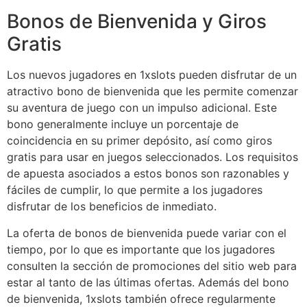
Bonos de Bienvenida y Giros
Gratis
Los nuevos jugadores en 1xslots pueden disfrutar de un
atractivo bono de bienvenida que les permite comenzar
su aventura de juego con un impulso adicional. Este
bono generalmente incluye un porcentaje de
coincidencia en su primer depósito, así como giros
gratis para usar en juegos seleccionados. Los requisitos
de apuesta asociados a estos bonos son razonables y
fáciles de cumplir, lo que permite a los jugadores
disfrutar de los beneficios de inmediato.
La oferta de bonos de bienvenida puede variar con el
tiempo, por lo que es importante que los jugadores
consulten la sección de promociones del sitio web para
estar al tanto de las últimas ofertas. Además del bono
de bienvenida, 1xslots también ofrece regularmente