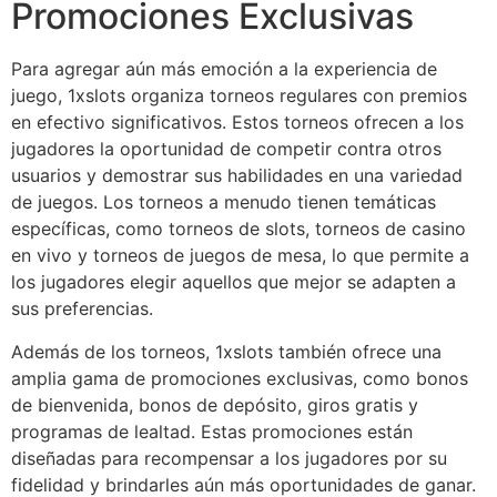
Promociones Exclusivas
Para agregar aún más emoción a la experiencia de
juego, 1xslots organiza torneos regulares con premios
en efectivo significativos. Estos torneos ofrecen a los
jugadores la oportunidad de competir contra otros
usuarios y demostrar sus habilidades en una variedad
de juegos. Los torneos a menudo tienen temáticas
específicas, como torneos de slots, torneos de casino
en vivo y torneos de juegos de mesa, lo que permite a
los jugadores elegir aquellos que mejor se adapten a
sus preferencias.
Además de los torneos, 1xslots también ofrece una
amplia gama de promociones exclusivas, como bonos
de bienvenida, bonos de depósito, giros gratis y
programas de lealtad. Estas promociones están
diseñadas para recompensar a los jugadores por su
fidelidad y brindarles aún más oportunidades de ganar.