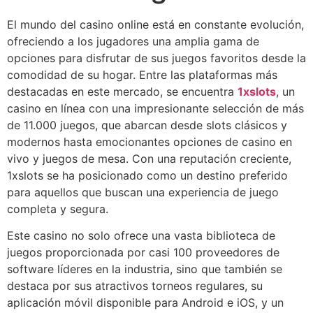
El mundo del casino online está en constante evolución,
ofreciendo a los jugadores una amplia gama de
opciones para disfrutar de sus juegos favoritos desde la
comodidad de su hogar. Entre las plataformas más
destacadas en este mercado, se encuentra
1xslots
, un
casino en línea con una impresionante selección de más
de 11.000 juegos, que abarcan desde slots clásicos y
modernos hasta emocionantes opciones de casino en
vivo y juegos de mesa. Con una reputación creciente,
1xslots se ha posicionado como un destino preferido
para aquellos que buscan una experiencia de juego
completa y segura.
Este casino no solo ofrece una vasta biblioteca de
juegos proporcionada por casi 100 proveedores de
software líderes en la industria, sino que también se
destaca por sus atractivos torneos regulares, su
aplicación móvil disponible para Android e iOS, y un