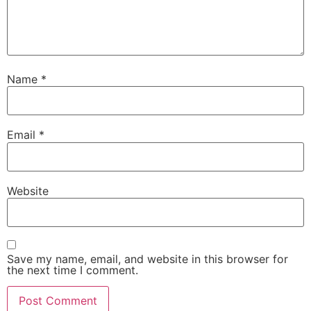
Name
*
Email
*
Website
Save my name, email, and website in this browser for
the next time I comment.