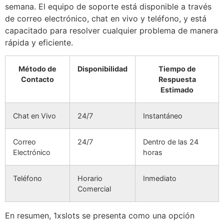
semana. El equipo de soporte está disponible a través
de correo electrónico, chat en vivo y teléfono, y está
capacitado para resolver cualquier problema de manera
rápida y eficiente.
Método de
Disponibilidad
Tiempo de
Contacto
Respuesta
Estimado
Chat en Vivo
24/7
Instantáneo
Correo
24/7
Dentro de las 24
Electrónico
horas
Teléfono
Horario
Inmediato
Comercial
En resumen, 1xslots se presenta como una opción