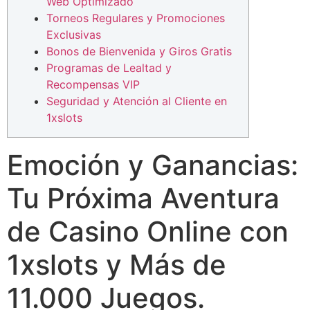
Web Optimizado
Torneos Regulares y Promociones
Exclusivas
Bonos de Bienvenida y Giros Gratis
Programas de Lealtad y
Recompensas VIP
Seguridad y Atención al Cliente en
1xslots
Emoción y Ganancias:
Tu Próxima Aventura
de Casino Online con
1xslots y Más de
11.000 Juegos.