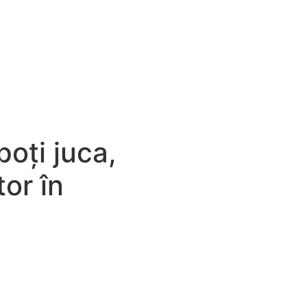
oți juca,
or în