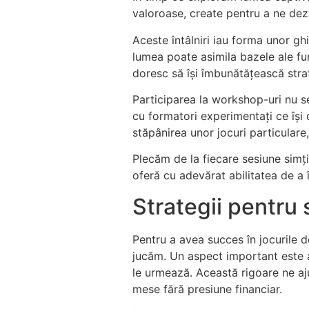
valoroase, create pentru a ne dez
Aceste întâlniri iau forma unor gh
lumea poate asimila bazele ale fun
doresc să își îmbunătățească stra
Participarea la workshop-uri nu s
cu formatori experimentați ce își 
stăpânirea unor jocuri particulare
Plecăm de la fiecare sesiune simț
oferă cu adevărat abilitatea de a î
Strategii pentru 
Pentru a avea succes în jocurile 
jucăm. Un aspect important este a
le urmează. Această rigoare ne aj
mese fără presiune financiar.