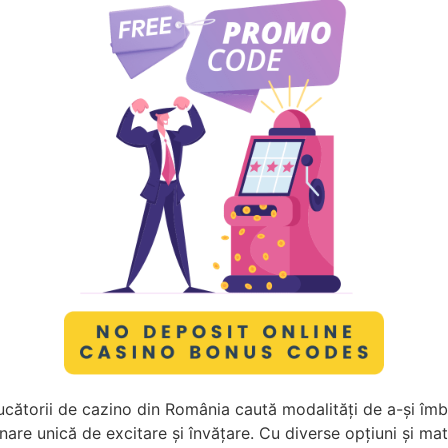
ucătorii de cazino din România caută modalități de a-și îmbu
inare unică de excitare și învățare. Cu diverse opțiuni și ma