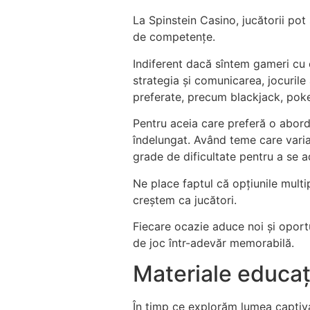
La Spinstein Casino, jucătorii pot 
de competențe.
Indiferent dacă sîntem gameri cu e
strategia și comunicarea, jocurile
preferate, precum blackjack, poke
Pentru aceia care preferă o abord
îndelungat. Având teme care variaz
grade de dificultate pentru a se ad
Ne place faptul că opțiunile multi
creștem ca jucători.
Fiecare ocazie aduce noi și oportu
de joc într-adevăr memorabilă.
Materiale educaț
În timp ce explorăm lumea captiva