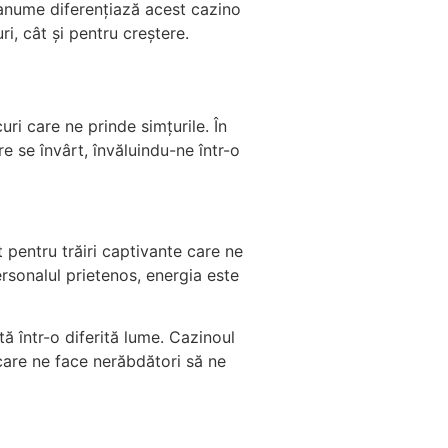
 anume diferențiază acest cazino
i, cât și pentru creștere.
i care ne prinde simțurile. În
e se învârt, învăluindu-ne într-o
 pentru trăiri captivante care ne
ersonalul prietenos, energia este
ă într-o diferită lume. Cazinoul
 care ne face nerăbdători să ne