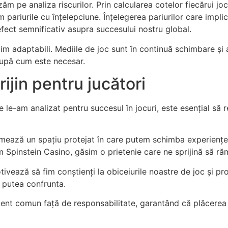
zăm pe analiza riscurilor. Prin calcularea cotelor fiecărui jo
pariurile cu înțelepciune. Înțelegerea pariurilor care impli
ect semnificativ asupra succesului nostru global.
fim adaptabili. Mediile de joc sunt în continuă schimbare și a
după cum este necesar.
ijin pentru jucători
e le-am analizat pentru succesul în jocuri, este esențial să 
rmează un spațiu protejat în care putem schimba experiențe ș
um Spinstein Casino, găsim o prietenie care ne sprijină să 
motivează să fim conștienți la obiceiurile noastre de joc și
m putea confrunta.
nt comun față de responsabilitate, garantând că plăcerea