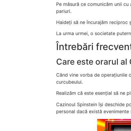
Pe măsură ce comunicăm unii cu alț
pariuri.
Haideți să ne încurajăm reciproc 
La urma urmei, o societate putern
Întrebări frecven
Care este orarul al
Când vine vorba de operațiunile ca
curcubeului.
Realizăm că este esențial să ne pla
Cazinoul Spinstein își deschide po
personal dacă există evenimente s