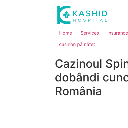
Home
Services
Insurance
casinon på nätet
Cazinoul Spin
dobândi cunoș
România