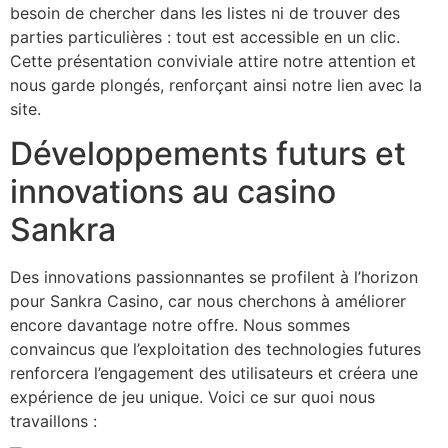
besoin de chercher dans les listes ni de trouver des
parties particulières : tout est accessible en un clic.
Cette présentation conviviale attire notre attention et
nous garde plongés, renforçant ainsi notre lien avec la
site.
Développements futurs et
innovations au casino
Sankra
Des innovations passionnantes se profilent à l’horizon
pour Sankra Casino, car nous cherchons à améliorer
encore davantage notre offre. Nous sommes
convaincus que l’exploitation des technologies futures
renforcera l’engagement des utilisateurs et créera une
expérience de jeu unique. Voici ce sur quoi nous
travaillons :