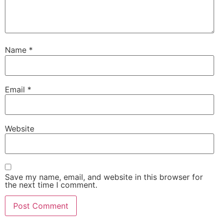
Name
*
Email
*
Website
Save my name, email, and website in this browser for
the next time I comment.