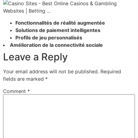
Fonctionnalités de réalité augmentée
Solutions de paiement intelligentes
Profils de jeu personnalisés
Amélioration de la connectivité sociale
Leave a Reply
Your email address will not be published.
Required
fields are marked
*
Comment
*