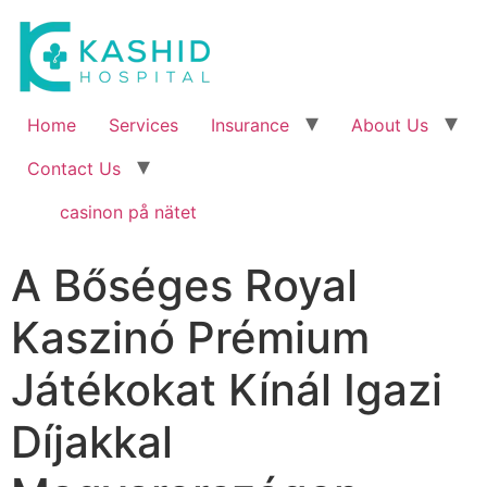
Home
Services
Insurance
About Us
Contact Us
casinon på nätet
A Bőséges Royal
Kaszinó Prémium
Játékokat Kínál Igazi
Díjakkal