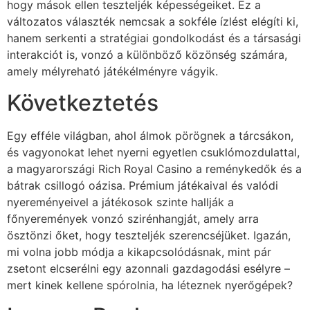
hogy mások ellen teszteljék képességeiket. Ez a
változatos választék nemcsak a sokféle ízlést elégíti ki,
hanem serkenti a stratégiai gondolkodást és a társasági
interakciót is, vonzó a különböző közönség számára,
amely mélyreható játékélményre vágyik.
Következtetés
Egy efféle világban, ahol álmok pörögnek a tárcsákon,
és vagyonokat lehet nyerni egyetlen csuklómozdulattal,
a magyarországi Rich Royal Casino a reménykedők és a
bátrak csillogó oázisa. Prémium játékaival és valódi
nyereményeivel a játékosok szinte hallják a
főnyeremények vonzó szirénhangját, amely arra
ösztönzi őket, hogy teszteljék szerencséjüket. Igazán,
mi volna jobb módja a kikapcsolódásnak, mint pár
zsetont elcserélni egy azonnali gazdagodási esélyre –
mert kinek kellene spórolnia, ha léteznek nyerőgépek?