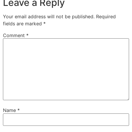
Leave a Reply
Your email address will not be published.
Required
fields are marked
*
Comment
*
Name
*