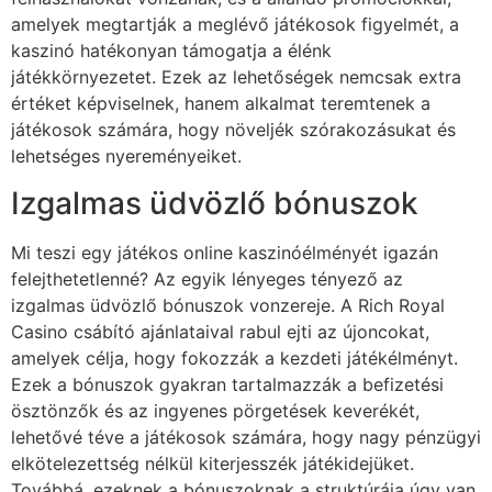
amelyek megtartják a meglévő játékosok figyelmét, a
kaszinó hatékonyan támogatja a élénk
játékkörnyezetet. Ezek az lehetőségek nemcsak extra
értéket képviselnek, hanem alkalmat teremtenek a
játékosok számára, hogy növeljék szórakozásukat és
lehetséges nyereményeiket.
Izgalmas üdvözlő bónuszok
Mi teszi egy játékos online kaszinóélményét igazán
felejthetetlenné? Az egyik lényeges tényező az
izgalmas üdvözlő bónuszok vonzereje. A Rich Royal
Casino csábító ajánlataival rabul ejti az újoncokat,
amelyek célja, hogy fokozzák a kezdeti játékélményt.
Ezek a bónuszok gyakran tartalmazzák a befizetési
ösztönzők és az ingyenes pörgetések keverékét,
lehetővé téve a játékosok számára, hogy nagy pénzügyi
elkötelezettség nélkül kiterjesszék játékidejüket.
Továbbá, ezeknek a bónuszoknak a struktúrája úgy van