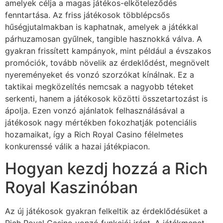
amelyek célja a magas játékos-elköteleződés
fenntartása. Az friss játékosok többlépcsős
hűségjutalmakban is kaphatnak, amelyek a játékkal
párhuzamosan gyűlnek, tangible hasznokká válva. A
gyakran frissített kampányok, mint például a évszakos
promóciók, tovább növelik az érdeklődést, megnövelt
nyereményeket és vonzó szorzókat kínálnak. Ez a
taktikai megközelítés nemcsak a nagyobb téteket
serkenti, hanem a játékosok közötti összetartozást is
ápolja. Ezen vonzó ajánlatok felhasználásával a
játékosok nagy mértékben fokozhatják potenciális
hozamaikat, így a Rich Royal Casino félelmetes
konkurenssé válik a hazai játékpiacon.
Hogyan kezdj hozzá a Rich
Royal Kaszinóban
Az új játékosok gyakran felkeltik az érdeklődésüket a