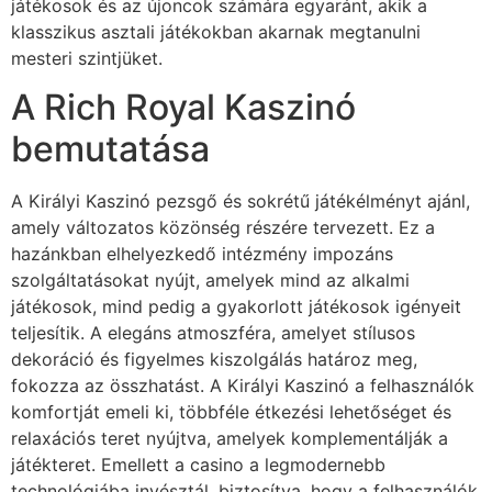
játékosok és az újoncok számára egyaránt, akik a
klasszikus asztali játékokban akarnak megtanulni
mesteri szintjüket.
A Rich Royal Kaszinó
bemutatása
A Királyi Kaszinó pezsgő és sokrétű játékélményt ajánl,
amely változatos közönség részére tervezett. Ez a
hazánkban elhelyezkedő intézmény impozáns
szolgáltatásokat nyújt, amelyek mind az alkalmi
játékosok, mind pedig a gyakorlott játékosok igényeit
teljesítik. A elegáns atmoszféra, amelyet stílusos
dekoráció és figyelmes kiszolgálás határoz meg,
fokozza az összhatást. A Királyi Kaszinó a felhasználók
komfortját emeli ki, többféle étkezési lehetőséget és
relaxációs teret nyújtva, amelyek komplementálják a
játékteret. Emellett a casino a legmodernebb
technológiába invésztál, biztosítva, hogy a felhasználók