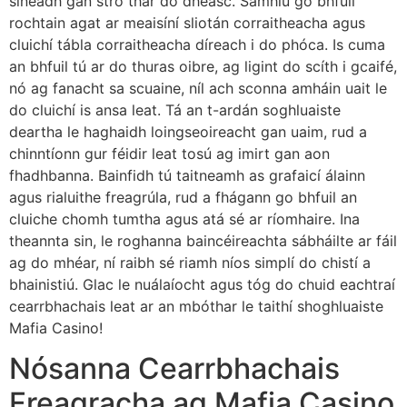
síneadh gan stró thar do dheasc. Samhlú go bhfuil
rochtain agat ar meaisíní sliotán corraitheacha agus
cluichí tábla corraitheacha díreach i do phóca. Is cuma
an bhfuil tú ar do thuras oibre, ag ligint do scíth i gcaifé,
nó ag fanacht sa scuaine, níl ach sconna amháin uait le
do cluichí is ansa leat. Tá an t-ardán soghluaiste
deartha le haghaidh loingseoireacht gan uaim, rud a
chinntíonn gur féidir leat tosú ag imirt gan aon
fhadhbanna. Bainfidh tú taitneamh as grafaicí álainn
agus rialuithe freagrúla, rud a fhágann go bhfuil an
cluiche chomh tumtha agus atá sé ar ríomhaire. Ina
theannta sin, le roghanna baincéireachta sábháilte ar fáil
ag do mhéar, ní raibh sé riamh níos simplí do chistí a
bhainistiú. Glac le nuálaíocht agus tóg do chuid eachtraí
cearrbhachais leat ar an mbóthar le taithí shoghluaiste
Mafia Casino!
Nósanna Cearrbhachais
Freagracha ag Mafia Casino