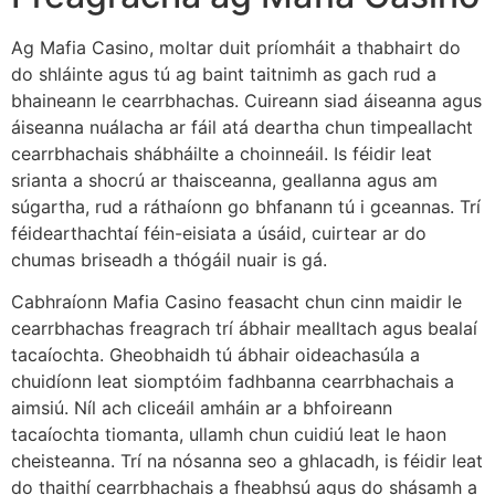
Ag Mafia Casino, moltar duit príomháit a thabhairt do
do shláinte agus tú ag baint taitnimh as gach rud a
bhaineann le cearrbhachas. Cuireann siad áiseanna agus
áiseanna nuálacha ar fáil atá deartha chun timpeallacht
cearrbhachais shábháilte a choinneáil. Is féidir leat
srianta a shocrú ar thaisceanna, geallanna agus am
súgartha, rud a ráthaíonn go bhfanann tú i gceannas. Trí
féidearthachtaí féin-eisiata a úsáid, cuirtear ar do
chumas briseadh a thógáil nuair is gá.
Cabhraíonn Mafia Casino feasacht chun cinn maidir le
cearrbhachas freagrach trí ábhair mealltach agus bealaí
tacaíochta. Gheobhaidh tú ábhair oideachasúla a
chuidíonn leat siomptóim fadhbanna cearrbhachais a
aimsiú. Níl ach cliceáil amháin ar a bhfoireann
tacaíochta tiomanta, ullamh chun cuidiú leat le haon
cheisteanna. Trí na nósanna seo a ghlacadh, is féidir leat
do thaithí cearrbhachais a fheabhsú agus do shásamh a