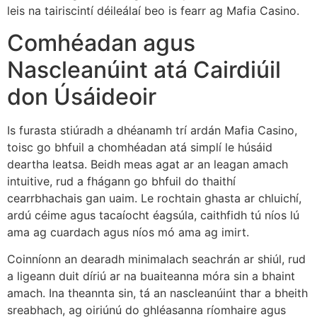
leis na tairiscintí déileálaí beo is fearr ag Mafia Casino.
Comhéadan agus
Nascleanúint atá Cairdiúil
don Úsáideoir
Is furasta stiúradh a dhéanamh trí ardán Mafia Casino,
toisc go bhfuil a chomhéadan atá simplí le húsáid
deartha leatsa. Beidh meas agat ar an leagan amach
intuitive, rud a fhágann go bhfuil do thaithí
cearrbhachais gan uaim. Le rochtain ghasta ar chluichí,
ardú céime agus tacaíocht éagsúla, caithfidh tú níos lú
ama ag cuardach agus níos mó ama ag imirt.
Coinníonn an dearadh minimalach seachrán ar shiúl, rud
a ligeann duit díriú ar na buaiteanna móra sin a bhaint
amach. Ina theannta sin, tá an nascleanúint thar a bheith
sreabhach, ag oiriúnú do ghléasanna ríomhaire agus