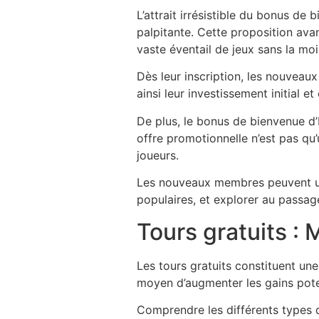
L’attrait irrésistible du bonus de
palpitante. Cette proposition ava
vaste éventail de jeux sans la moi
Dès leur inscription, les nouveaux
ainsi leur investissement initial e
De plus, le bonus de bienvenue d’
offre promotionnelle n’est pas qu’
joueurs.
Les nouveaux membres peuvent uti
populaires, et explorer au passag
Tours gratuits :
Les tours gratuits constituent un
moyen d’augmenter les gains poten
Comprendre les différents types de