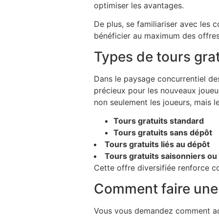
optimiser les avantages.
De plus, se familiariser avec les 
bénéficier au maximum des offres
Types de tours grat
Dans le paysage concurrentiel des
précieux pour les nouveaux joueurs
non seulement les joueurs, mais l
Tours gratuits standard
Tours gratuits sans dépôt
Tours gratuits liés au dépôt
Tours gratuits saisonniers o
Cette offre diversifiée renforce co
Comment faire une
Vous vous demandez comment accé