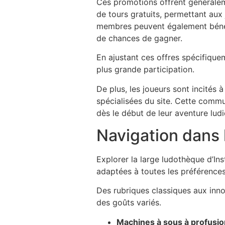
Ces promotions offrent générale
de tours gratuits, permettant aux 
membres peuvent également bénéfi
de chances de gagner.
En ajustant ces offres spécifique
plus grande participation.
De plus, les joueurs sont incités
spécialisées du site. Cette comm
dès le début de leur aventure ludi
Navigation dans 
Explorer la large ludothèque d’In
adaptées à toutes les préférences
Des rubriques classiques aux inno
des goûts variés.
Machines à sous à profusio