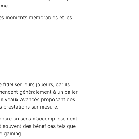
rme.
 des moments mémorables et les
déliser leurs joueurs, car ils
mencent généralement à un palier
es niveaux avancés proposant des
s prestations sur mesure.
procure un sens d’accomplissement
t souvent des bénéfices tels que
de gaming.