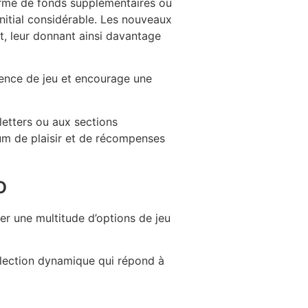
orme de fonds supplémentaires ou
initial considérable. Les nouveaux
, leur donnant ainsi davantage
ience de jeu et encourage une
letters ou aux sections
um de plaisir et de récompenses
o
er une multitude d’options de jeu
élection dynamique qui répond à