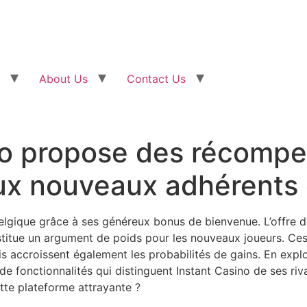
About Us
Contact Us
no propose des récomp
ux nouveaux adhérents 
Belgique grâce à ses généreux bonus de bienvenue. L’offre 
stitue un argument de poids pour les nouveaux joueurs. Ce
s accroissent également les probabilités de gains. En explor
 fonctionnalités qui distinguent Instant Casino de ses riv
tte plateforme attrayante ?