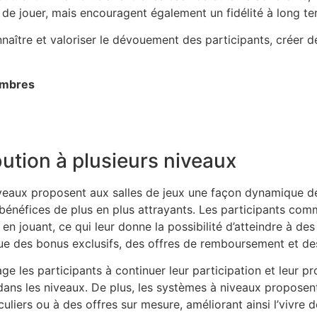
r de jouer, mais encouragent également un fidélité à long te
naître et valoriser le dévouement des participants, créer
embres
bution à plusieurs niveaux
veaux proposent aux salles de jeux une façon dynamique de fi
bénéfices de plus en plus attrayants. Les participants com
en jouant, ce qui leur donne la possibilité d’atteindre à d
 que des bonus exclusifs, des offres de remboursement et de
 les participants à continuer leur participation et leur 
 dans les niveaux. De plus, les systèmes à niveaux proposen
culiers ou à des offres sur mesure, améliorant ainsi l’vivre 