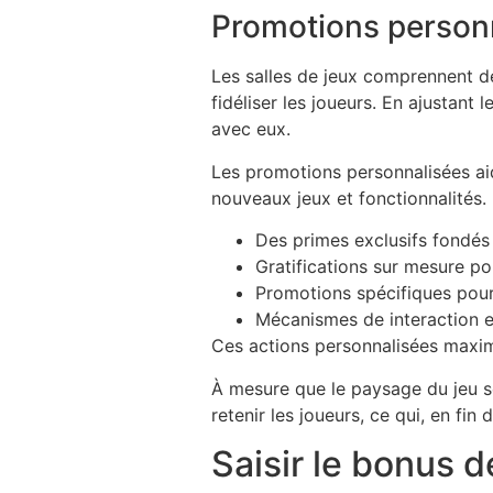
Promotions personn
Les salles de jeux comprennent de
fidéliser les joueurs. En ajustant 
avec eux.
Les promotions personnalisées aid
nouveaux jeux et fonctionnalités.
Des primes exclusifs fondés s
Gratifications sur mesure pou
Promotions spécifiques pour 
Mécanismes de interaction e
Ces actions personnalisées maximi
À mesure que le paysage du jeu se
retenir les joueurs, ce qui, en fin
Saisir le bonus 