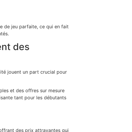
 de jeu parfaite, ce qui en fait
tés.
ent des
ité jouent un part crucial pour
ples et des offres sur mesure
isante tant pour les débutants
offrant des prix attrayantes qui