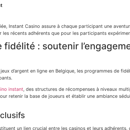
t
ée, Instant Casino assure à chaque participant une aventure
ur les récents adhérents que pour les participants expérimen
idélité : soutenir l’engagem
jeux d’argent en ligne en Belgique, les programmes de fidél
pants.
ino instant
, des structures de récompenses à niveaux multi
pour retenir la base de joueurs et établir une ambiance sédu
clusifs
ituent un lien crucial entre les casinos et leurs adhérents, 