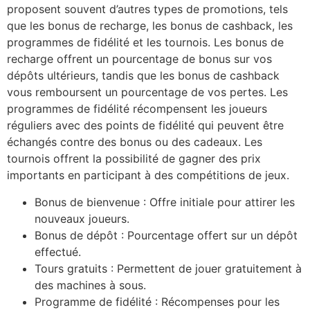
proposent souvent d’autres types de promotions, tels
que les bonus de recharge, les bonus de cashback, les
programmes de fidélité et les tournois. Les bonus de
recharge offrent un pourcentage de bonus sur vos
dépôts ultérieurs, tandis que les bonus de cashback
vous remboursent un pourcentage de vos pertes. Les
programmes de fidélité récompensent les joueurs
réguliers avec des points de fidélité qui peuvent être
échangés contre des bonus ou des cadeaux. Les
tournois offrent la possibilité de gagner des prix
importants en participant à des compétitions de jeux.
Bonus de bienvenue : Offre initiale pour attirer les
nouveaux joueurs.
Bonus de dépôt : Pourcentage offert sur un dépôt
effectué.
Tours gratuits : Permettent de jouer gratuitement à
des machines à sous.
Programme de fidélité : Récompenses pour les