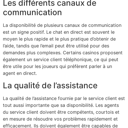
Les différents canaux de
communication
La disponibilité de plusieurs canaux de communication
est un signe positif. Le chat en direct est souvent le
moyen le plus rapide et le plus pratique d’obtenir de
l’aide, tandis que l’email peut être utilisé pour des
demandes plus complexes. Certains casinos proposent
également un service client téléphonique, ce qui peut
être utile pour les joueurs qui préfèrent parler à un
agent en direct.
La qualité de l’assistance
La qualité de l’assistance fournie par le service client est
tout aussi importante que sa disponibilité. Les agents
du service client doivent être compétents, courtois et
en mesure de résoudre vos problèmes rapidement et
efficacement. Ils doivent également être capables de