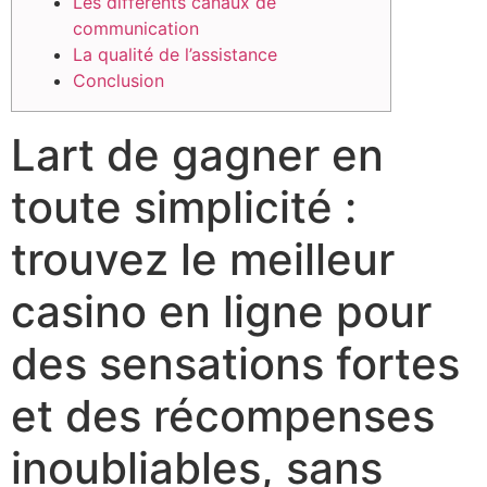
Les différents canaux de
communication
La qualité de l’assistance
Conclusion
Lart de gagner en
toute simplicité :
trouvez le meilleur
casino en ligne pour
des sensations fortes
et des récompenses
inoubliables, sans