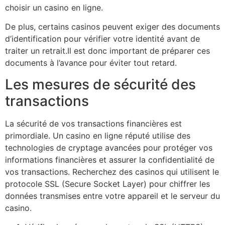
choisir un casino en ligne.
De plus, certains casinos peuvent exiger des documents
d’identification pour vérifier votre identité avant de
traiter un retrait.Il est donc important de préparer ces
documents à l’avance pour éviter tout retard.
Les mesures de sécurité des
transactions
La sécurité de vos transactions financières est
primordiale. Un casino en ligne réputé utilise des
technologies de cryptage avancées pour protéger vos
informations financières et assurer la confidentialité de
vos transactions. Recherchez des casinos qui utilisent le
protocole SSL (Secure Socket Layer) pour chiffrer les
données transmises entre votre appareil et le serveur du
casino.