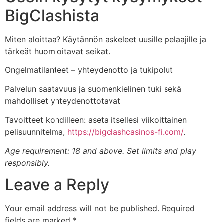
BigClashista
Miten aloittaa? Käytännön askeleet uusille pelaajille ja
tärkeät huomioitavat seikat.
Ongelmatilanteet – yhteydenotto ja tukipolut
Palvelun saatavuus ja suomenkielinen tuki sekä
mahdolliset yhteydenottotavat
Tavoitteet kohdilleen: aseta itsellesi viikoittainen
pelisuunnitelma,
https://bigclashcasinos-fi.com/
.
Age requirement: 18 and above. Set limits and play
responsibly.
Leave a Reply
Your email address will not be published.
Required
fields are marked
*