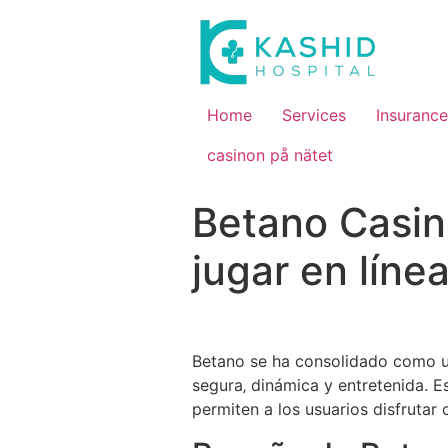
Home
Services
Insurance
casinon på nätet
Betano Casin
jugar en lín
Betano se ha consolidado como u
segura‚ dinámica y entretenida. 
permiten a los usuarios disfrutar