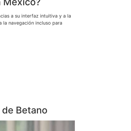
n México?
s a su interfaz intuitiva y a la
ta la navegación incluso para
a de Betano