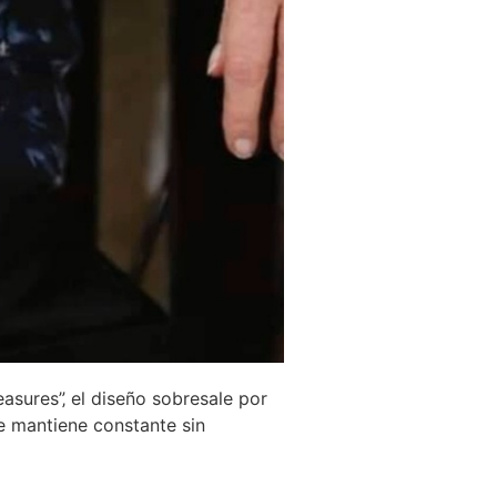
asures”‚ el diseño sobresale por
se mantiene constante sin