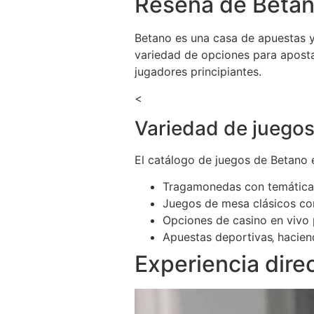
Reseña de Betano
Betano es una casa de apuestas y 
variedad de opciones para apostar
jugadores principiantes.
<
Variedad de juegos
El catálogo de juegos de Betano e
Tragamonedas con temáticas 
Juegos de mesa clásicos com
Opciones de casino en vivo 
Apuestas deportivas‚ hacien
Experiencia dire