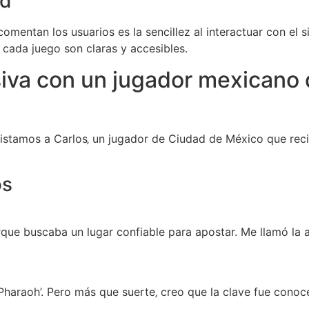
ad
omentan los usuarios es la sencillez al interactuar con el 
a cada juego son claras y accesibles.
siva con un jugador mexicano
vistamos a Carlos‚ un jugador de Ciudad de México que re
os
ue buscaba un lugar confiable para apostar. Me llamó la a
haraoh’. Pero más que suerte‚ creo que la clave fue conoce