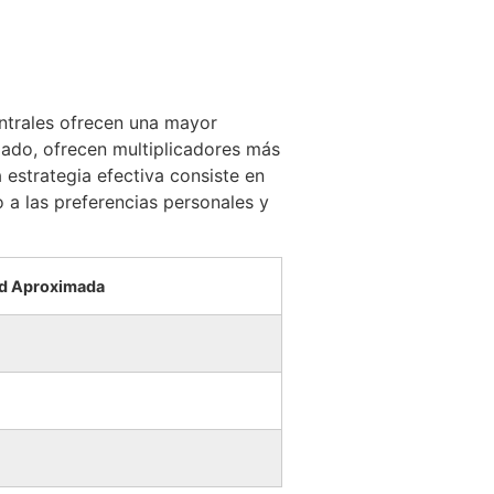
entrales ofrecen una mayor
 lado, ofrecen multiplicadores más
a estrategia efectiva consiste en
o a las preferencias personales y
ad Aproximada