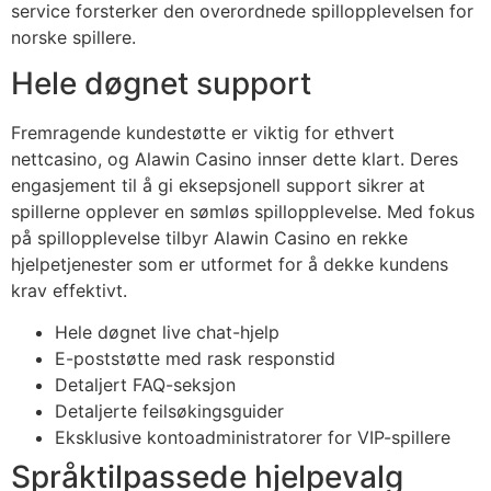
service forsterker den overordnede spillopplevelsen for
norske spillere.
Hele døgnet support
Fremragende kundestøtte er viktig for ethvert
nettcasino, og Alawin Casino innser dette klart. Deres
engasjement til å gi eksepsjonell support sikrer at
spillerne opplever en sømløs spillopplevelse. Med fokus
på spillopplevelse tilbyr Alawin Casino en rekke
hjelpetjenester som er utformet for å dekke kundens
krav effektivt.
Hele døgnet live chat-hjelp
E-poststøtte med rask responstid
Detaljert FAQ-seksjon
Detaljerte feilsøkingsguider
Eksklusive kontoadministratorer for VIP-spillere
Språktilpassede hjelpevalg