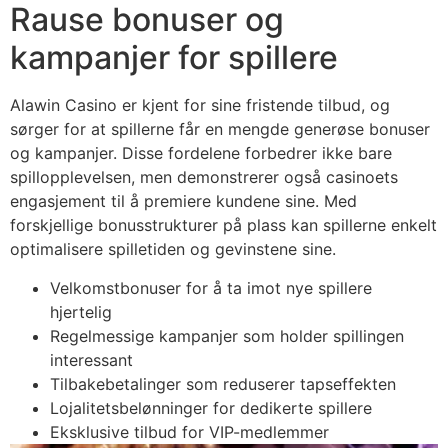
Rause bonuser og
kampanjer for spillere
Alawin Casino er kjent for sine fristende tilbud, og
sørger for at spillerne får en mengde generøse bonuser
og kampanjer. Disse fordelene forbedrer ikke bare
spillopplevelsen, men demonstrerer også casinoets
engasjement til å premiere kundene sine. Med
forskjellige bonusstrukturer på plass kan spillerne enkelt
optimalisere spilletiden og gevinstene sine.
Velkomstbonuser for å ta imot nye spillere
hjertelig
Regelmessige kampanjer som holder spillingen
interessant
Tilbakebetalinger som reduserer tapseffekten
Lojalitetsbelønninger for dedikerte spillere
Eksklusive tilbud for VIP-medlemmer