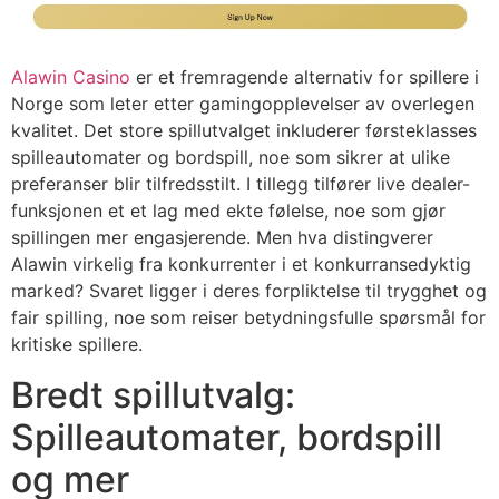
Alawin Casino
er et fremragende alternativ for spillere i
Norge som leter etter gamingopplevelser av overlegen
kvalitet. Det store spillutvalget inkluderer førsteklasses
spilleautomater og bordspill, noe som sikrer at ulike
preferanser blir tilfredsstilt. I tillegg tilfører live dealer-
funksjonen et et lag med ekte følelse, noe som gjør
spillingen mer engasjerende. Men hva distingverer
Alawin virkelig fra konkurrenter i et konkurransedyktig
marked? Svaret ligger i deres forpliktelse til trygghet og
fair spilling, noe som reiser betydningsfulle spørsmål for
kritiske spillere.
Bredt spillutvalg:
Spilleautomater, bordspill
og mer