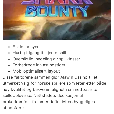
Enkle menyer
Hurtig tilgang til kjente spill
Oversiktlig inndeling av spillklasser
Forbedrede innlastingstider
Mobiloptimalisert layout
Disse faktorene sammen gjør Alawin Casino til et
utmerket valg for norske spillere som leter etter både
høy kvalitet og bekvemmelighet i sin nettbaserte
spillopplevelse. Nettstedets dedikasjon til
brukerkomfort fremmer definitivt en hyggeligere
atmosfære.