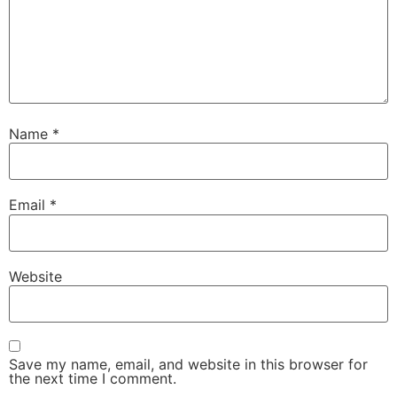
Name
*
Email
*
Website
Save my name, email, and website in this browser for
the next time I comment.