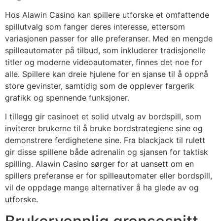
Hos Alawin Casino kan spillere utforske et omfattende
spillutvalg som fanger deres interesse, ettersom
variasjonen passer for alle preferanser. Med en mengde
spilleautomater på tilbud, som inkluderer tradisjonelle
titler og moderne videoautomater, finnes det noe for
alle. Spillere kan dreie hjulene for en sjanse til å oppnå
store gevinster, samtidig som de opplever fargerik
grafikk og spennende funksjoner.
I tillegg gir casinoet et solid utvalg av bordspill, som
inviterer brukerne til å bruke bordstrategiene sine og
demonstrere ferdighetene sine. Fra blackjack til rulett
gir disse spillene både adrenalin og sjansen for taktisk
spilling. Alawin Casino sørger for at uansett om en
spillers preferanse er for spilleautomater eller bordspill,
vil de oppdage mange alternativer å ha glede av og
utforske.