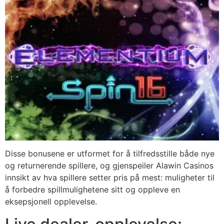
Disse bonusene er utformet for å tilfredsstille både nye
og returnerende spillere, og gjenspeiler Alawin Casinos
innsikt av hva spillere setter pris på mest: muligheter til
å forbedre spillmulighetene sitt og oppleve en
eksepsjonell opplevelse.