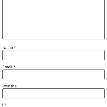
Name
*
Email
*
Website