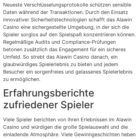
Neueste Verschlüsselungsprotokolle schützen sensible
Daten während der Transaktionen. Durch den Einsatz
innovativer Sicherheitstechnologien schafft das Alawin
Casino eine sichergestellte Umgebung, in der sich die
Spieler sorglos auf den Spielspaß konzentrieren können.
Regelmäßige Audits und Compliance-Prüfungen
betonen zusätzlich das Engagement für ein sicheres
Umfeld. So strebt das Alawin Casino danach, ein
glaubwürdiges Spielerlebnis zu bieten und jedem
Besucher ein sorgenfreies und gelassenes Spielerlebnis
zu ermöglichen.
Erfahrungsberichte
zufriedener Spieler
Viele Spieler berichten von ihren Erlebnissen im Alawin
Casino und würdigen die große Spielauswahl und die
einladende Atmosphäre. Viele Gewinngeschichten heben