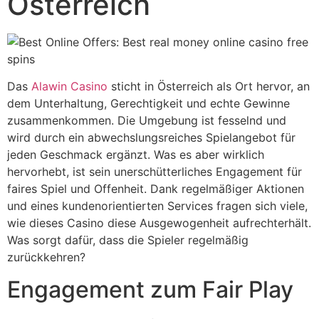
Österreich
Das
Alawin Casino
sticht in Österreich als Ort hervor, an
dem Unterhaltung, Gerechtigkeit und echte Gewinne
zusammenkommen. Die Umgebung ist fesselnd und
wird durch ein abwechslungsreiches Spielangebot für
jeden Geschmack ergänzt. Was es aber wirklich
hervorhebt, ist sein unerschütterliches Engagement für
faires Spiel und Offenheit. Dank regelmäßiger Aktionen
und eines kundenorientierten Services fragen sich viele,
wie dieses Casino diese Ausgewogenheit aufrechterhält.
Was sorgt dafür, dass die Spieler regelmäßig
zurückkehren?
Engagement zum Fair Play