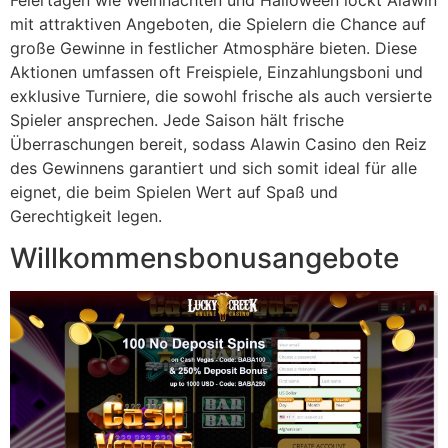
mit attraktiven Angeboten, die Spielern die Chance auf
große Gewinne in festlicher Atmosphäre bieten. Diese
Aktionen umfassen oft Freispiele, Einzahlungsboni und
exklusive Turniere, die sowohl frische als auch versierte
Spieler ansprechen. Jede Saison hält frische
Überraschungen bereit, sodass Alawin Casino den Reiz
des Gewinnens garantiert und sich somit ideal für alle
eignet, die beim Spielen Wert auf Spaß und
Gerechtigkeit legen.
Willkommensbonusangebote