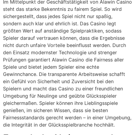
Im Mittelpunkt der Geschäftstätigkeit von Alawin Casino
steht das starke Bekenntnis zu fairem Spiel. So wird
sichergestellt, dass jedes Spiel nicht nur spaßig,
sondern auch klar und ehrlich ist. Das Casino legt
größten Wert auf anständige Spielpraktiken, sodass
Spieler darauf vertrauen können, dass die Ergebnisse
nicht durch unfaire Vorteile beeinflusst werden. Durch
den Einsatz modernster Technologie und strenger
Prüfungen garantiert Alawin Casino die Fairness aller
Spiele und bietet jedem Spieler eine echte
Gewinnchance. Die transparente Arbeitsweise schafft
ein Gefühl von Sicherheit und Zuversicht bei den
Spielern und macht das Casino zu einer freundlichen
Umgebung für Neulinge und geübte Glücksspieler
gleichermaßen. Spieler können ihre Lieblingsspiele
genießen, im sicheren Wissen, dass sie besten
Fairnessstandards gerecht werden – in einer Umgebung,
die Integrität in der Glücksspielbranche hochhält.