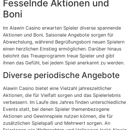
Fesselnde Aktionen und
Boni
Im Alawin Casino erwarten Spieler diverse spannende
Aktionen und Boni. Saisonale Angebote sorgen für
Abwechslung, während Begrüßungsboni neuen Spielern
einen herzlichen Einstieg ermöglichen. Darüber hinaus
belohnt das Treueprogramm treue Spieler und gibt
ihnen das Gefühl, bei jedem Spiel anerkannt zu werden.
Diverse periodische Angebote
Alawin Casino bietet eine Vielzahl jahreszeitlicher
Aktionen, die für Vielfalt sorgen und das Spielerlebnis
verbessern. Im Laufe des Jahres finden unterschiedliche
Events statt, bei denen Spieler themenbezogene
Aktionen und Gewinnspiele nutzen können, die für
zusätzlichen Spielspaß und Mehrwert sorgen. An
Feiertagen wie Weihnachten und Halloween lockt Alawin