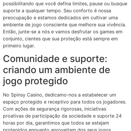
possibilitando que você defina limites, pause ou busque
suporte a qualquer tempo. Seu conforto é nossa
preocupação e estamos dedicados em cultivar uma
ambiente de jogo consciente que melhore sua vivência.
Então, junte-se a nós e vamos desfrutar os games em
conjunto, cientes que sua proteção está sempre em
primeiro lugar.
Comunidade e suporte:
criando um ambiente de
jogo protegido
No Spinsy Casino, dedicamo-nos a estabelecer um
espaço protegido e receptivo para todos os jogadores.
Com ações de segurança rigorosas, iniciativas
proativas de participação da sociedade e suporte 24
horas por dia, garantimos que todos se estejam
protegidos enquanto aproveitam dos seus jogos