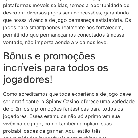
plataformas móveis sólidas, temos a oportunidade de
descobrir diversos jogos sem concessões, garantindo
que nossa vivência de jogo permaneça satisfatória. Os
jogos para smartphones realmente nos fortalecem,
permitindo que permaneçamos conectados à nossa
vontade, não importa aonde a vida nos leve.
Bônus e promoções
incríveis para todos os
jogadores!
Como acreditamos que toda experiência de jogo deve
ser gratificante, o Spinny Casino oferece uma variedade
de prêmios e promoções fantásticas para todos os
jogadores. Esses estímulos não só aprimoram sua
vivência de jogo, como também ampliam suas
probabilidades de ganhar. Aqui estão três