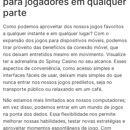
para jogadores em qualquer
parte
Como podemos aproveitar dos nossos jogos favoritos
a qualquer instante e em qualquer lugar? Com o
expansão dos jogos para dispositivos móveis, podemos
tirar proveito das benefícios da conexão móvel, que
nos deixam entretidos mesmo em movimento. Visualize
ter a adrenalina do Spinsy Casino no seu alcance. Esses
aspectos de conveniência, como acesso simples e
interfaces fáceis de usar, deixam mais simples do que
nunca entrar nos nossos jogos prediletos, seja no
transporte público ou relaxando em um café.
Não estamos mais limitados aos nossos computadores;
em vez disso, podemos entrar em um mundo de jogos
na ponta dos dedos. Essa flexibilidade nos permite
melhorar nossas habilidades, testar novas estratégias e
aproveitar momentos espontâneos de jogo. Com