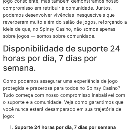
jogo consciente, mas também demonstramos nosso
compromisso em retribuir à comunidade. Juntos,
podemos desenvolver vivências inesquecíveis que
reverberam muito além do salão de jogos, reforçando a
ideia de que, no Spinsy Casino, não somos apenas
sobre jogos — somos sobre comunidade.
Disponibilidade de suporte 24
horas por dia, 7 dias por
semana.
Como podemos assegurar uma experiência de jogo
protegida e prazerosa para todos no Spinsy Casino?
Tudo começa com nosso compromisso inabalável com
o suporte e a comunidade. Veja como garantimos que
você nunca estará desamparado em sua trajetória de
jogo:
Suporte 24 horas por dia, 7 dias por semana