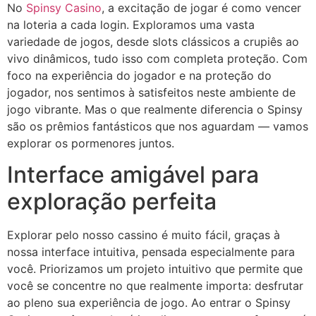
No
Spinsy Casino
, a excitação de jogar é como vencer
na loteria a cada login. Exploramos uma vasta
variedade de jogos, desde slots clássicos a crupiês ao
vivo dinâmicos, tudo isso com completa proteção. Com
foco na experiência do jogador e na proteção do
jogador, nos sentimos à satisfeitos neste ambiente de
jogo vibrante. Mas o que realmente diferencia o Spinsy
são os prêmios fantásticos que nos aguardam — vamos
explorar os pormenores juntos.
Interface amigável para
exploração perfeita
Explorar pelo nosso cassino é muito fácil, graças à
nossa interface intuitiva, pensada especialmente para
você. Priorizamos um projeto intuitivo que permite que
você se concentre no que realmente importa: desfrutar
ao pleno sua experiência de jogo. Ao entrar o Spinsy