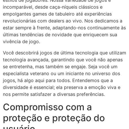
estilos de jogadores. Nossa variedade de jogos é
incomparável, desde caça-níqueis clássicos e
empolgantes games de tabuleiro até experiências
revolucionárias com dealers ao vivo. Nos dedicamos a
estar sempre à frente, adaptando-nos continuamente às
últimas tendências de novidade que enriquecem sua
vivência de jogo.
Você descobrirá jogos de última tecnologia que utilizam
tecnologia avançada, garantindo que você não apenas
se entretenha, mas também se engaje. Seja você um
especialista veterano ou um iniciante no universo dos
jogos, há algo aqui para todos. Entendemos que a
diversidade é essencial; ela preserva a emoção viva e
nos permite satisfazer a diversas preferências.
Compromisso com a
proteção e proteção do
usuário