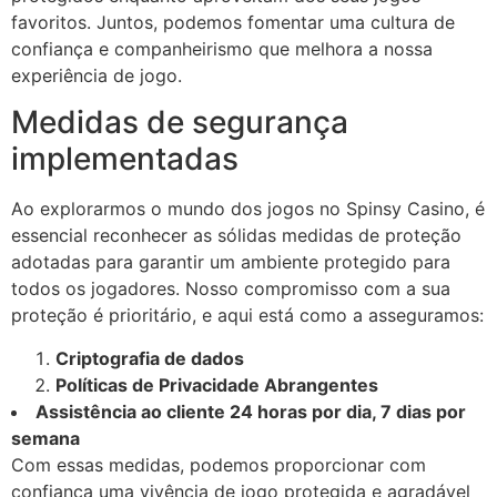
favoritos. Juntos, podemos fomentar uma cultura de
confiança e companheirismo que melhora a nossa
experiência de jogo.
Medidas de segurança
implementadas
Ao explorarmos o mundo dos jogos no Spinsy Casino, é
essencial reconhecer as sólidas medidas de proteção
adotadas para garantir um ambiente protegido para
todos os jogadores. Nosso compromisso com a sua
proteção é prioritário, e aqui está como a asseguramos:
Criptografia de dados
Políticas de Privacidade Abrangentes
Assistência ao cliente 24 horas por dia, 7 dias por
semana
Com essas medidas, podemos proporcionar com
confiança uma vivência de jogo protegida e agradável