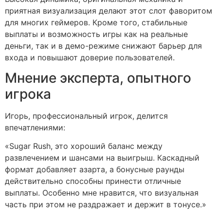
приятная визуализация делают этот слот фаворитом
для многих геймеров. Кроме того, стабильные
выплаты и возможность игры как на реальные
деньги, так и в демо-режиме снижают барьер для
входа и повышают доверие пользователей.
Мнение эксперта, опытного
игрока
Игорь, профессиональный игрок, делится
впечатлениями:
«Sugar Rush, это хороший баланс между
развлечением и шансами на выигрыш. Каскадный
формат добавляет азарта, а бонусные раунды
действительно способны принести отличные
выплаты. Особенно мне нравится, что визуальная
часть при этом не раздражает и держит в тонусе.»