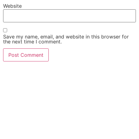
Website
Save my name, email, and website in this browser for
the next time I comment.