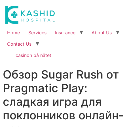
Home
Services
Insurance
About Us
Contact Us
casinon på nätet
Обзор Sugar Rush от
Pragmatic Play:
сладкая игра для
поклонников онлайн-