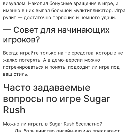
визуалом. Накопил бонусные вращения в игре, и
именно в них выпал большой мультипликатор. Игра
рулит — достаточно терпения и немного удачи.
— Совет для начинающих
игроков?
Всегда играйте только на те средства, которые не
жалко потерять. А в демо-версии можно
потренироваться и понять, подходит ли игра под
ваш стиль.
Часто задаваемые
вопросы по игре Sugar
Rush
Можно ли играть в Sugar Rush бесплатно?
Да, большинство онлайн-казино предлагают