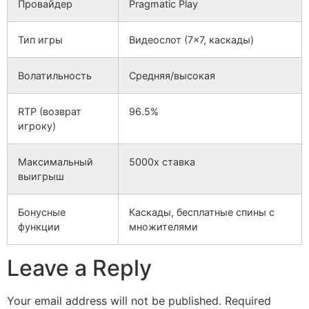
Провайдер
Pragmatic Play
Тип игры
Видеослот (7×7, каскады)
Волатильность
Средняя/высокая
RTP (возврат
96.5%
игроку)
Максимальный
5000x ставка
выигрыш
Бонусные
Каскады, бесплатные спины с
функции
множителями
Leave a Reply
Your email address will not be published.
Required