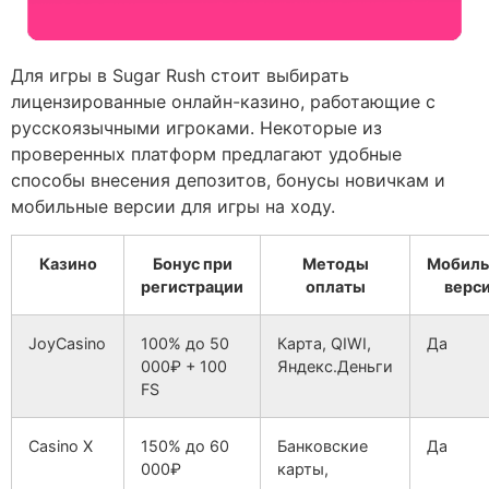
Для игры в Sugar Rush стоит выбирать
лицензированные онлайн-казино, работающие с
русскоязычными игроками. Некоторые из
проверенных платформ предлагают удобные
способы внесения депозитов, бонусы новичкам и
мобильные версии для игры на ходу.
Казино
Бонус при
Методы
Мобиль
регистрации
оплаты
верс
JoyCasino
100% до 50
Карта, QIWI,
Да
000₽ + 100
Яндекс.Деньги
FS
Casino X
150% до 60
Банковские
Да
000₽
карты,