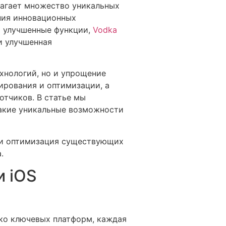
лагает множество уникальных
ния инновационных
т улучшенные функции,
Vodka
и улучшенная
хнологий, но и упрощение
ирования и оптимизации, а
тчиков. В статье мы
какие уникальные возможности
ли оптимизация существующих
.
и iOS
ько ключевых платформ, каждая