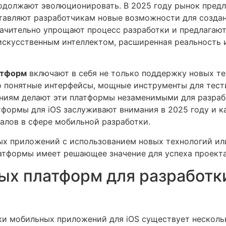
одолжают эволюционировать. В 2025 году рынок пред
тавляют разработчикам новые возможности для созда
ачительно упрощают процесс разработки и предлагаю
 искусственным интеллектом, расширенная реальность 
атформ
включают в себя не только поддержку новых те
о понятные интерфейсы, мощные инструменты для тест
ниям делают эти платформы незаменимыми для разрабо
тформы для iOS заслуживают внимания в 2025 году и 
алов в сфере мобильной разработки.
ых приложений с использованием новых технологий и
атформы имеет решающее значение для успеха проекта
ых платформ для разработк
тки мобильных приложений для iOS существует нескол