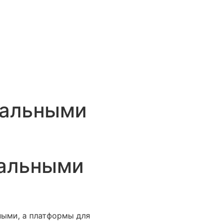
кальными
кальными
ными, а платформы для