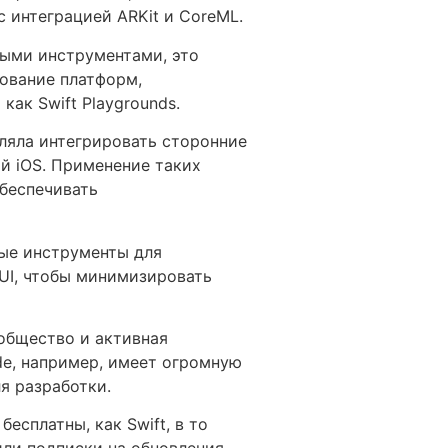
 интеграцией ARKit и CoreML.
ными инструментами, это
ование платформ,
ак Swift Playgrounds.
ляла интегрировать сторонние
й iOS. Применение таких
обеспечивать
ые инструменты для
 UI, чтобы минимизировать
общество и активная
e, например, имеет огромную
я разработки.
сплатны, как Swift, в то