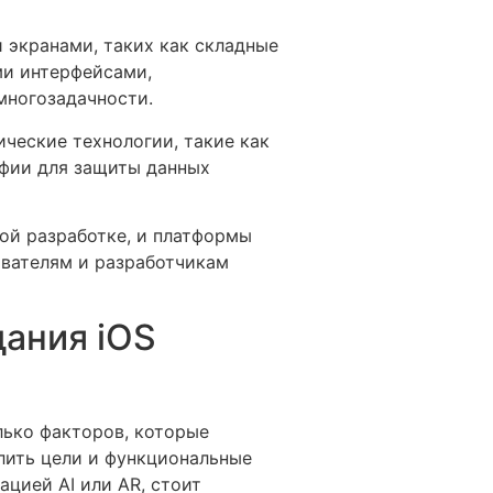
 экранами, таких как складные
ми интерфейсами,
многозадачности.
ческие технологии, такие как
афии для защиты данных
ой разработке, и платформы
ователям и разработчикам
дания iOS
лько факторов, которые
лить цели и функциональные
цией AI или AR, стоит