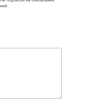
или подписки на обновления.
ний.