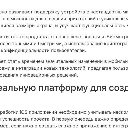
вно развивают поддержку устройств с нестандартными
е возможности для создания приложений с уникальны
иеся размеры экрана, и улучшает функциональность 
ости также продолжают совершенствоваться. Биометри
я более точными и быстрыми, а использование криптогр
 конфиденциальности пользователей.
ает стать временем значительных изменений в мобильн
рами в интеграции новых технологий, предлагая польз
оздания инновационных решений.
еальную платформу для соз
работки iOS приложений необходимо учитывать неско
и успешность проекта. В первую очередь важно опреде
ер, если нужно создать сложное приложение с интегра