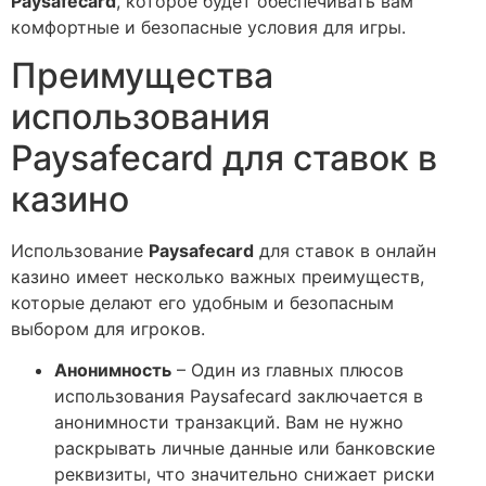
Paysafecard
, которое будет обеспечивать вам
комфортные и безопасные условия для игры.
Преимущества
использования
Paysafecard для ставок в
казино
Использование
Paysafecard
для ставок в онлайн
казино имеет несколько важных преимуществ,
которые делают его удобным и безопасным
выбором для игроков.
Анонимность
– Один из главных плюсов
использования Paysafecard заключается в
анонимности транзакций. Вам не нужно
раскрывать личные данные или банковские
реквизиты, что значительно снижает риски