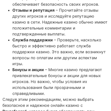
обеспечивает безопасность своих игроков.
Отзывы и репутация
– Прочитайте отзывы
других игроков и исследуйте репутацию
казино в сети. Надежные казино обычно имеют
положительные комментарии и
подтвержденные выплаты.
Служба поддержки
– Проверьте, насколько
быстро и эффективно работает служба
поддержки казино. Это важно, если возникнут
вопросы по оплатам или другим аспектам
игры.
Бонусы и акции
– Многие казино предлагают
привлекательные бонусы и акции для новых
игроков. Но важно, чтобы условия их
использования были прозрачными и
справедливыми.
Следуя этим рекомендациям, можно выбрать
безопасное и надежное онлайн казино с