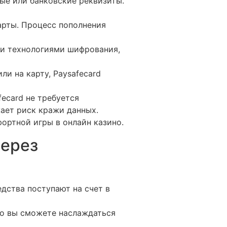
ые или банковские реквизиты.
арты. Процесс пополнения
и технологиями шифрования,
ли на карту, Paysafecard
ecard не требуется
ает риск кражи данных.
ортной игры в онлайн казино.
через
дства поступают на счет в
что вы сможете наслаждаться