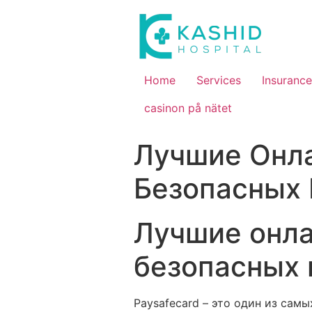
Home
Services
Insurance
casinon på nätet
Лучшие Онла
Безопасных 
Лучшие онла
безопасных 
Paysafecard – это один из сам