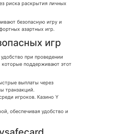
без риска раскрытия личных
чивают безопасную игру и
фортных азартных игр.
зопасных игр
 удобство при проведении
, которые поддерживают этот
быстрые выплаты через
ты транзакций.
реди игроков. Казино Y
рой, обеспечивая удобство и
ysafecard