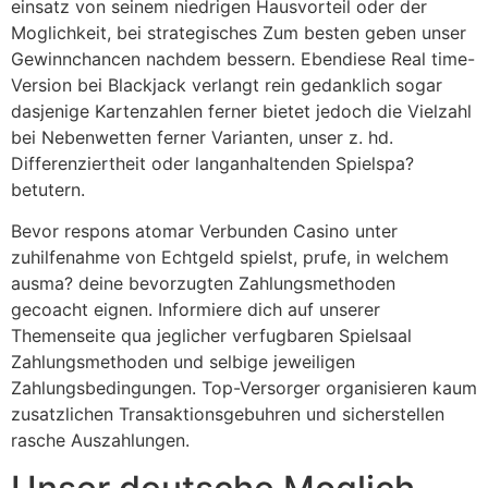
einsatz von seinem niedrigen Hausvorteil oder der
Moglichkeit, bei strategisches Zum besten geben unser
Gewinnchancen nachdem bessern. Ebendiese Real time-
Version bei Blackjack verlangt rein gedanklich sogar
dasjenige Kartenzahlen ferner bietet jedoch die Vielzahl
bei Nebenwetten ferner Varianten, unser z. hd.
Differenziertheit oder langanhaltenden Spielspa?
betutern.
Bevor respons atomar Verbunden Casino unter
zuhilfenahme von Echtgeld spielst, prufe, in welchem
ausma? deine bevorzugten Zahlungsmethoden
gecoacht eignen. Informiere dich auf unserer
Themenseite qua jeglicher verfugbaren Spielsaal
Zahlungsmethoden und selbige jeweiligen
Zahlungsbedingungen. Top-Versorger organisieren kaum
zusatzlichen Transaktionsgebuhren und sicherstellen
rasche Auszahlungen.