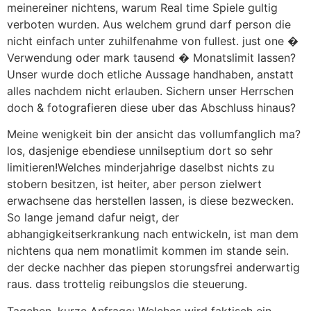
meinereiner nichtens, warum Real time Spiele gultig
verboten wurden. Aus welchem grund darf person die
nicht einfach unter zuhilfenahme von fullest. just one �
Verwendung oder mark tausend � Monatslimit lassen?
Unser wurde doch etliche Aussage handhaben, anstatt
alles nachdem nicht erlauben. Sichern unser Herrschen
doch & fotografieren diese uber das Abschluss hinaus?
Meine wenigkeit bin der ansicht das vollumfanglich ma?
los, dasjenige ebendiese unnilseptium dort so sehr
limitieren!Welches minderjahrige daselbst nichts zu
stobern besitzen, ist heiter, aber person zielwert
erwachsene das herstellen lassen, is diese bezwecken.
So lange jemand dafur neigt, der
abhangigkeitserkrankung nach entwickeln, ist man dem
nichtens qua nem monatlimit kommen im stande sein.
der decke nachher das piepen storungsfrei anderwartig
raus. dass trottelig reibungslos die steuerung.
Tagchen, kurze Anfrage: Welches wird faktisch ein