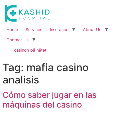
Home
Services
Insurance
About Us
Contact Us
casinon på nätet
Tag:
mafia casino
analisis
Cómo saber jugar en las
máquinas del casino