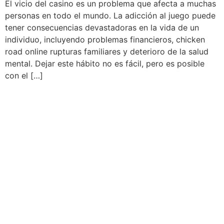
El vicio del casino es un problema que afecta a muchas
personas en todo el mundo. La adicción al juego puede
tener consecuencias devastadoras en la vida de un
individuo, incluyendo problemas financieros, chicken
road online rupturas familiares y deterioro de la salud
mental. Dejar este hábito no es fácil, pero es posible
con el […]