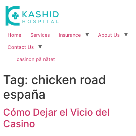
Home
Services
Insurance
About Us
Contact Us
casinon på nätet
Tag:
chicken road
españa
Cómo Dejar el Vicio del
Casino