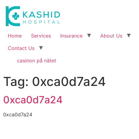
Home
Services
Insurance
About Us
Contact Us
casinon på nätet
Tag:
0xca0d7a24
0xca0d7a24
0xca0d7a24