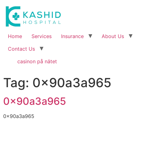
Home
Services
Insurance
About Us
Contact Us
casinon på nätet
Tag:
0x90a3a965
0x90a3a965
0x90a3a965