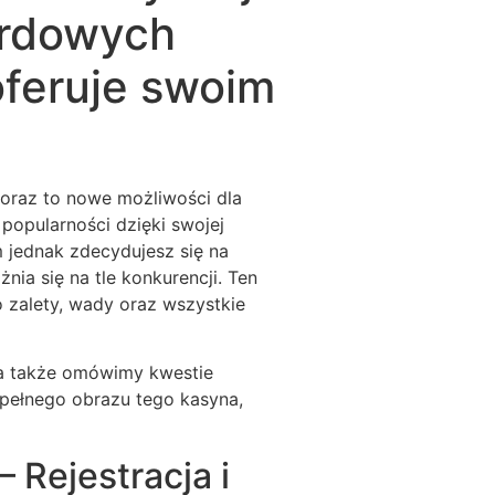
ardowych
oferuje swoim
coraz to nowe możliwości dla
popularności dzięki swojej
 jednak zdecydujesz się na
nia się na tle konkurencji. Ten
 zalety, wady oraz wszystkie
, a także omówimy kwestie
 pełnego obrazu tego kasyna,
 Rejestracja i