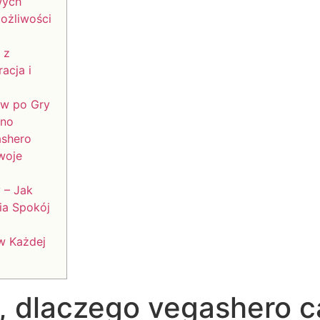
wych
możliwości
 z
acja i
ów po Gry
ino
ashero
woje
 – Jak
ia Spokój
w Każdej
ę, dlaczego vegashero c