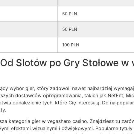
50 PLN
50 PLN
100 PLN
 Od Slotów po Gry Stołowe w
jący wybór gier, który zadowoli nawet najbardziej wymaga
epszych dostawców oprogramowania, takich jak NetEnt, Mic
twia odnalezienie tych, które Cię interesują. Do najpopular
ty.
sza kategoria gier w vegashero casino. Znajdziesz tu zarów
mi efektami wizualnymi i dźwiękowymi. Popularne tytuły t