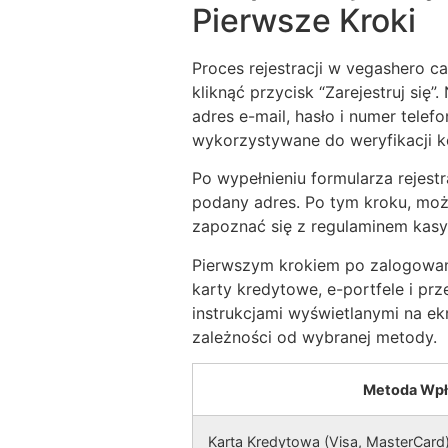
Pierwsze Kroki
Proces rejestracji w vegashero ca
kliknąć przycisk “Zarejestruj si
adres e-mail, hasło i numer tele
wykorzystywane do weryfikacji k
Po wypełnieniu formularza rejestr
podany adres. Po tym kroku, moż
zapoznać się z regulaminem kasy
Pierwszym krokiem po zalogowani
karty kredytowe, e-portfele i pr
instrukcjami wyświetlanymi na ek
zależności od wybranej metody.
Metoda Wpł
Karta Kredytowa (Visa, MasterCard