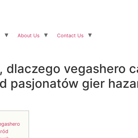
About Us
Contact Us
ę, dlaczego vegashero c
d pasjonatów gier haz
vegashero
śród