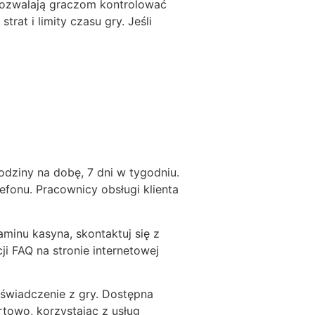
 pozwalają graczom kontrolować
rat i limity czasu gry. Jeśli
odziny na dobę, 7 dni w tygodniu.
efonu. Pracownicy obsługi klienta
aminu kasyna, skontaktuj się z
ji FAQ na stronie internetowej
oświadczenie z gry. Dostępna
rtowo, korzystając z usług