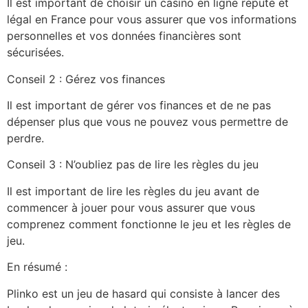
Il est important de choisir un casino en ligne réputé et
légal en France pour vous assurer que vos informations
personnelles et vos données financières sont
sécurisées.
Conseil 2 : Gérez vos finances
Il est important de gérer vos finances et de ne pas
dépenser plus que vous ne pouvez vous permettre de
perdre.
Conseil 3 : N’oubliez pas de lire les règles du jeu
Il est important de lire les règles du jeu avant de
commencer à jouer pour vous assurer que vous
comprenez comment fonctionne le jeu et les règles de
jeu.
En résumé :
Plinko est un jeu de hasard qui consiste à lancer des