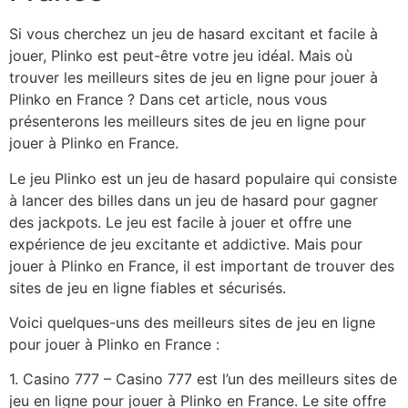
Si vous cherchez un jeu de hasard excitant et facile à
jouer, Plinko est peut-être votre jeu idéal. Mais où
trouver les meilleurs sites de jeu en ligne pour jouer à
Plinko en France ? Dans cet article, nous vous
présenterons les meilleurs sites de jeu en ligne pour
jouer à Plinko en France.
Le jeu Plinko est un jeu de hasard populaire qui consiste
à lancer des billes dans un jeu de hasard pour gagner
des jackpots. Le jeu est facile à jouer et offre une
expérience de jeu excitante et addictive. Mais pour
jouer à Plinko en France, il est important de trouver des
sites de jeu en ligne fiables et sécurisés.
Voici quelques-uns des meilleurs sites de jeu en ligne
pour jouer à Plinko en France :
1. Casino 777 – Casino 777 est l’un des meilleurs sites de
jeu en ligne pour jouer à Plinko en France. Le site offre