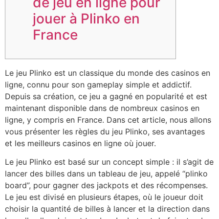
de jeu en ligne pour
jouer à Plinko en
France
Le jeu Plinko est un classique du monde des casinos en
ligne, connu pour son gameplay simple et addictif.
Depuis sa création, ce jeu a gagné en popularité et est
maintenant disponible dans de nombreux casinos en
ligne, y compris en France. Dans cet article, nous allons
vous présenter les règles du jeu Plinko, ses avantages
et les meilleurs casinos en ligne où jouer.
Le jeu Plinko est basé sur un concept simple : il s’agit de
lancer des billes dans un tableau de jeu, appelé “plinko
board”, pour gagner des jackpots et des récompenses.
Le jeu est divisé en plusieurs étapes, où le joueur doit
choisir la quantité de billes à lancer et la direction dans