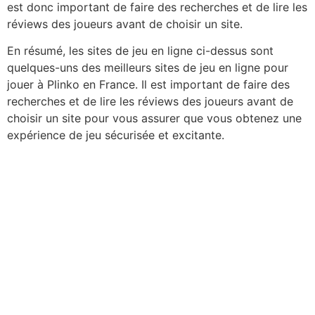
est donc important de faire des recherches et de lire les
réviews des joueurs avant de choisir un site.
En résumé, les sites de jeu en ligne ci-dessus sont
quelques-uns des meilleurs sites de jeu en ligne pour
jouer à Plinko en France. Il est important de faire des
recherches et de lire les réviews des joueurs avant de
choisir un site pour vous assurer que vous obtenez une
expérience de jeu sécurisée et excitante.