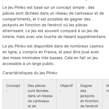
Le jeu Plinko est basé sur un concept simple : des
pièces sont lâchées dans un réseau de caniveaux et de
compartiments, et il est possible de gagner des
jackpots en fonction de l’endroit où les pièces
atterrissent. Le jeu est souvent comparé à un jeu de
loterie, mais avec une touche de hasard supplémentaire.
Le jeu Plinko est disponible dans de nombreux casinos
en ligne, y compris en France, et peut être joué avec
des mises minimales très basses. Cela en fait un jeu
accessible à un large public.
Caractéristiques du jeu Plinko
Concept
Des pièces
Objectif
Gagner
M
:
sont lâchées
:
des
m
dans un réseau
jackpots
:
de caniveaux
en fonction
et de
de l’endroit