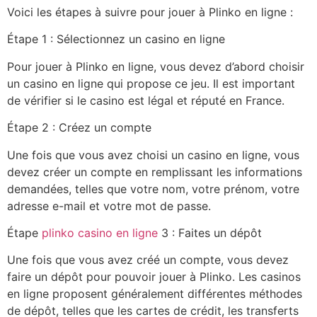
Voici les étapes à suivre pour jouer à Plinko en ligne :
Étape 1 : Sélectionnez un casino en ligne
Pour jouer à Plinko en ligne, vous devez d’abord choisir
un casino en ligne qui propose ce jeu. Il est important
de vérifier si le casino est légal et réputé en France.
Étape 2 : Créez un compte
Une fois que vous avez choisi un casino en ligne, vous
devez créer un compte en remplissant les informations
demandées, telles que votre nom, votre prénom, votre
adresse e-mail et votre mot de passe.
Étape
plinko casino en ligne
3 : Faites un dépôt
Une fois que vous avez créé un compte, vous devez
faire un dépôt pour pouvoir jouer à Plinko. Les casinos
en ligne proposent généralement différentes méthodes
de dépôt, telles que les cartes de crédit, les transferts