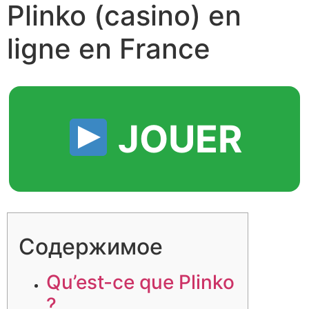
Plinko (casino) en
ligne en France
JOUER
Содержимое
Qu’est-ce que Plinko
?