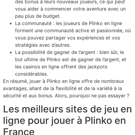
des bonus à leurs nouveaux joueurs, ce qui peut
vous aider à commencer votre aventure avec un
peu plus de budget.
La communauté : les joueurs de Plinko en ligne
forment une communauté active et passionnée, où
vous pouvez partager vos expériences et vos
stratégies avec d’autres.
La possibilité de gagner de l’argent : bien sûr, le
but ultime de Plinko est de gagner de l’argent, et
les casinos en ligne offrent des jackpots
considérables.
En résumé, jouer à Plinko en ligne offre de nombreux
avantages, allant de la flexibilité et de la variété à la
sécurité et aux bonus. Alors, pourquoi ne pas essayer ?
Les meilleurs sites de jeu en
ligne pour jouer à Plinko en
France