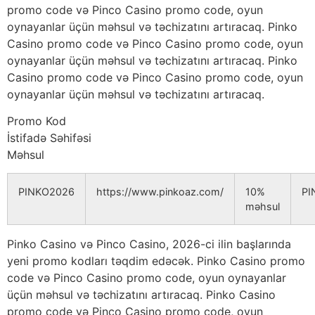
promo code və Pinco Casino promo code, oyun
oynayanlar üçün məhsul və təchizatını artıracaq. Pinko
Casino promo code və Pinco Casino promo code, oyun
oynayanlar üçün məhsul və təchizatını artıracaq. Pinko
Casino promo code və Pinco Casino promo code, oyun
oynayanlar üçün məhsul və təchizatını artıracaq.
Promo Kod
İstifadə Səhifəsi
Məhsul
PINKO2026
https://www.pinkoaz.com/
10%
PI
məhsul
Pinko Casino və Pinco Casino, 2026-ci ilin başlarında
yeni promo kodları təqdim edəcək. Pinko Casino promo
code və Pinco Casino promo code, oyun oynayanlar
üçün məhsul və təchizatını artıracaq. Pinko Casino
promo code və Pinco Casino promo code, oyun