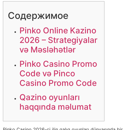
Содержимое
Pinko Online Kazino
2026 – Strategiyalar
və Məsləhətlər
Pinko Casino Promo
Code və Pinco
Casino Promo Code
Qazino oyunları
haqqında məlumat
Pinko Casino 2026-ci ilin qalıq oyunları dünyasında bir