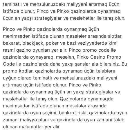
təminatlı və məhsulunuzdakı maliyyəni artırmaq üçün
istifadə olunur. Pinco və Pinko qazinolarda oynanmaq
üçün ən yaxşı strategiyalar və məsləhətlər ilə tanış olun.
Pinco və Pinko qazinolarda oynanmaq üçün
mənimsədən istifadə olunan məsələlər arasında slotlar,
bakarat, blackjack, poker və bəzi vəziyyətlərdə kimi
rəsmi qazino oyunları yer alır. Pinco promo code ilə
qazinolarda oynayaraq, məsələn, Pinko Casino Promo
Code ilə qazinolarda daha yaxşı şanslar ala bilərsiniz. Bu
promo kodlar, qazinolarda oynamaq üçün tələblərə
uyğun olaraq təminatlı və məhsulunuzdakı maliyyəni
artırmaq üçün istifadə olunur. Pinco və Pinko
qazinolarda oynanmaq üçün ən yaxşı strategiyalar və
məsləhətlər ilə tanış olun. Qazinolarda oynamaqda
mənimsədən istifadə olunan məsələlər arasında
qazinolarda oyun seçimi, bankrot riski, qazinolarda oyun
zamanı maliyyə planı və qazinolarda oyun zamanı tələb
olunan məlumatlar yer alır.