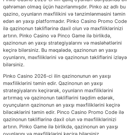
qəhrəman olmaq üçün hazırlanmışdır. Pinko az adlı bu
qazino, oyunların məxfilikini və tənzimlənməsini təmin
edən ən yaxşı platformadır. Pinko Casino Promo Code
ilə qazinonun təkliflərinə daxil olun və məxfiliklərinizi
artırın. Pinko Casino və Pinco Game ilə birlikdə,
qazinonun ən yaxşı strategiyalarını və məsləhətlərini
keçirə bilərsiniz. Bu məqalədə, qazinonun ən yaxşı
oyunlarını, məxfiliklərini və qazinonun təkliflərini izləyə
bilərsiniz.
Pinko Casino 2026-ci ilin qazinonunun ən yaxşı
məxfiliklərini təmin edir. Qazinonun ən yaxşı
strategiyalarını keçirərək, oyunların məxfiliklərini
artırmaq və qazinonun təkliflərini təqdim edərək,
oyunçuların qazinonun ən yaxşı məxfiliklərini keçirə
biləcəklərini təmin edir. Pinco Casino Promo Code ilə
qazinonun təkliflərinə daxil olun və məxfiliklərinizi
artırın. Pinko Game ilə birlikdə, qazinonun ən yaxşı
oyunlarını və məxfiliklərini keçirə bilərsiniz.