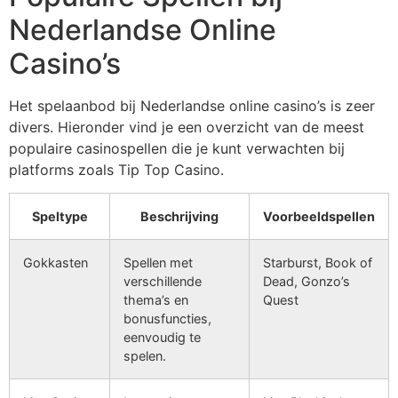
Nederlandse Online
Casino’s
Het spelaanbod bij Nederlandse online casino’s is zeer
divers. Hieronder vind je een overzicht van de meest
populaire casinospellen die je kunt verwachten bij
platforms zoals Tip Top Casino.
Speltype
Beschrijving
Voorbeeldspellen
Gokkasten
Spellen met
Starburst, Book of
verschillende
Dead, Gonzo’s
thema’s en
Quest
bonusfuncties,
eenvoudig te
spelen.