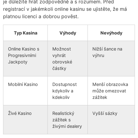
je důležité hrát zodpovědně a s rozumem. Před
registrací v jakémkoli online kasinu se ujistěte, že má
platnou licenci a dobrou pověst.
Typ Kasina
Výhody
Nevýhody
Online Kasino s
Možnost
Nižší šance na
Progresivními
vyhrát
výhru
Jackpoty
obrovské
částky
Mobilní Kasino
Dostupnost
Menší obrazovka
kdykoliv a
může omezovat
kdekoliv
zážitek
Živé Kasino
Realistický
Vyšší sázky
zážitek s
živými dealery