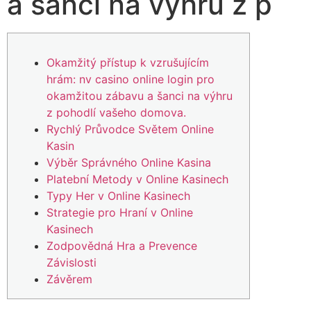
a šanci na výhru z p
Okamžitý přístup k vzrušujícím
hrám: nv casino online login pro
okamžitou zábavu a šanci na výhru
z pohodlí vašeho domova.
Rychlý Průvodce Světem Online
Kasin
Výběr Správného Online Kasina
Platební Metody v Online Kasinech
Typy Her v Online Kasinech
Strategie pro Hraní v Online
Kasinech
Zodpovědná Hra a Prevence
Závislosti
Závěrem