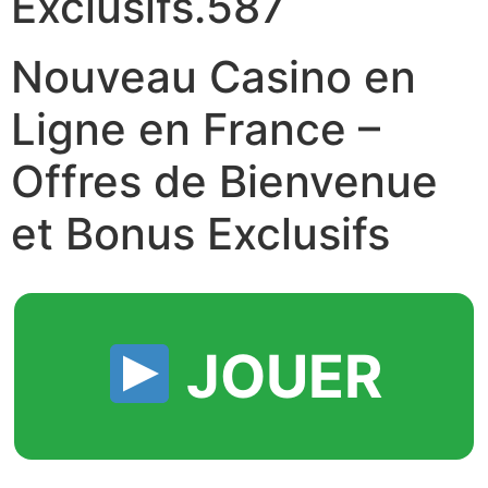
Exclusifs.587
Nouveau Casino en
Ligne en France –
Offres de Bienvenue
et Bonus Exclusifs
JOUER