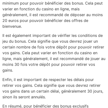
minimum pour pouvoir bénéficier des bonus. Cela peut
varier en fonction du casino en ligne, mais
généralement, il est recommandé de déposer au moins
20 euros pour pouvoir bénéficier des offres de
bienvenue.
Il est également important de vérifier les conditions de
jeu du bonus. Cela signifie que vous devrez jouer un
certain nombre de fois votre dépôt pour pouvoir retirer
vos gains. Cela peut varier en fonction du casino en
ligne, mais généralement, il est recommandé de jouer au
moins 30 fois votre dépôt pour pouvoir retirer vos
gains.
Enfin, il est important de respecter les délais pour
retirer vos gains. Cela signifie que vous devrez retirer
vos gains dans un certain délai, généralement 30 jours,
sinon ils seront annulés.
En résumé, pour bénéficier des bonus exclusifs