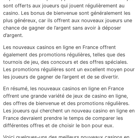
sont offerts aux joueurs qui jouent régulièrement au
casino. Les bonus de bienvenue sont généralement les
plus généreux, car ils offrent aux nouveaux joueurs une
chance de gagner de l’argent sans avoir à déposer
d’argent.
Les nouveaux casinos en ligne en France offrent
également des promotions régulières, telles que des
tournois de jeu, des concours et des offres spéciales.
Les promotions régulières sont un excellent moyen pour
les joueurs de gagner de l’argent et de se divertir.
En résumé, les nouveaux casinos en ligne en France
offrent une grande variété de jeux de casino en ligne,
des offres de bienvenue et des promotions régulières.
Les joueurs qui cherchent un nouveau casino en ligne en
France devraient prendre le temps de comparer les
différentes offres et de choisir le bon pour eux.
Voici quelques-uns des meilleurs nouveaux casinos en