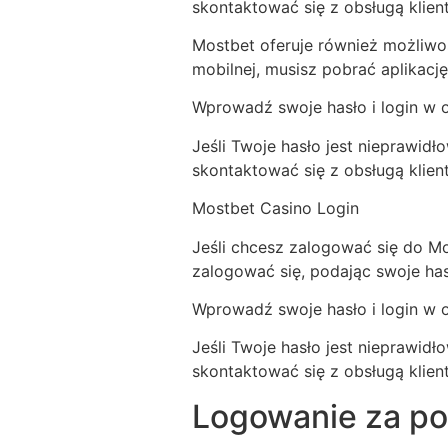
skontaktować się z obsługą klien
Mostbet oferuje również możliwoś
mobilnej, musisz pobrać aplikację
Wprowadź swoje hasło i login w od
Jeśli Twoje hasło jest nieprawidł
skontaktować się z obsługą klien
Mostbet Casino Login
Jeśli chcesz zalogować się do Mo
zalogować się, podając swoje hasł
Wprowadź swoje hasło i login w od
Jeśli Twoje hasło jest nieprawidł
skontaktować się z obsługą klien
Logowanie za p