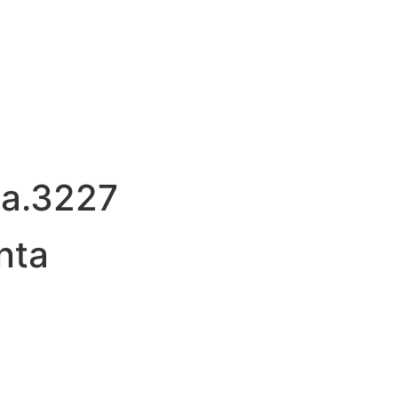
ta.3227
nta