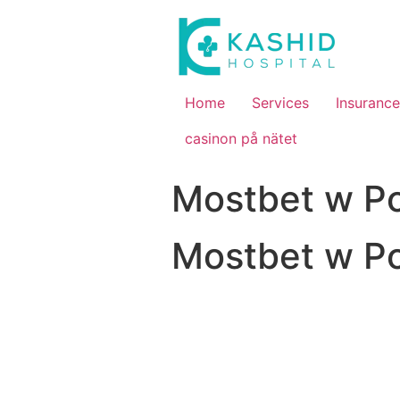
Home
Services
Insurance
casinon på nätet
Mostbet w Po
Mostbet w Po