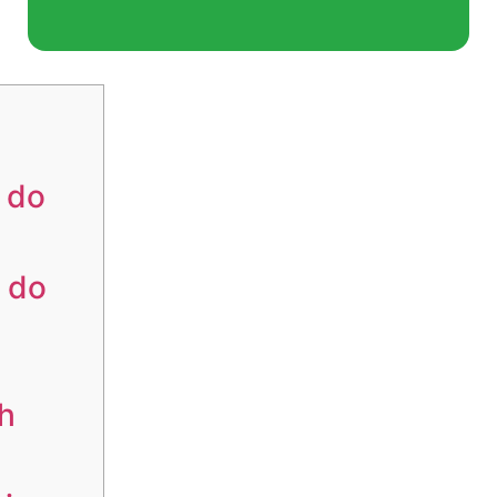
 do
 do
h