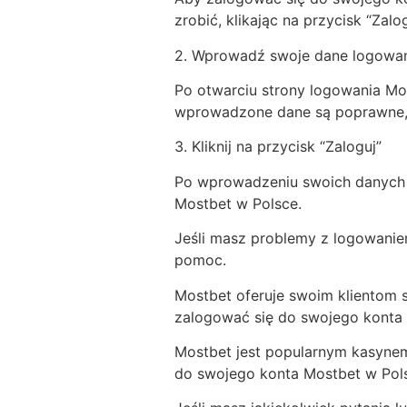
zrobić, klikając na przycisk “Zalo
2. Wprowadź swoje dane logowa
Po otwarciu strony logowania Mos
wprowadzone dane są poprawne, 
3. Kliknij na przycisk “Zaloguj”
Po wprowadzeniu swoich danych l
Mostbet w Polsce.
Jeśli masz problemy z logowanie
pomoc.
Mostbet oferuje swoim klientom s
zalogować się do swojego konta 
Mostbet jest popularnym kasynem
do swojego konta Mostbet w Pols