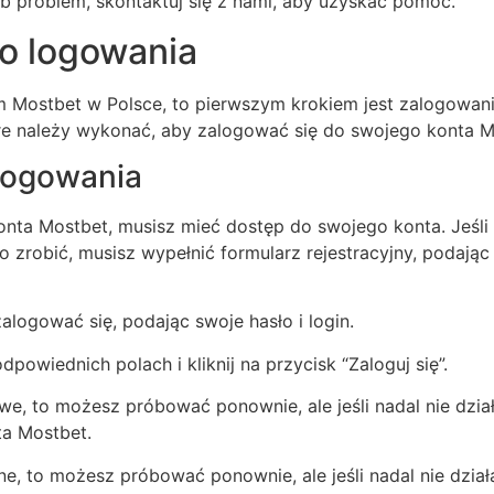
lub problem, skontaktuj się z nami, aby uzyskać pomoc.
o logowania
m Mostbet w Polsce, to pierwszym krokiem jest zalogowan
óre należy wykonać, aby zalogować się do swojego konta M
logowania
nta Mostbet, musisz mieć dostęp do swojego konta. Jeśli
 zrobić, musisz wypełnić formularz rejestracyjny, podając 
alogować się, podając swoje hasło i login.
powiednich polach i kliknij na przycisk “Zaloguj się”.
owe, to możesz próbować ponownie, ale jeśli nadal nie dział
ta Mostbet.
e, to możesz próbować ponownie, ale jeśli nadal nie działa