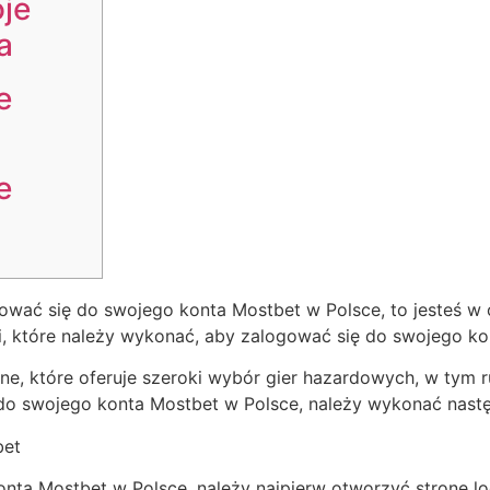
je
a
e
e
gować się do swojego konta Mostbet w Polsce, to jesteś 
, które należy wykonać, aby zalogować się do swojego ko
ne, które oferuje szeroki wybór gier hazardowych, w tym r
 do swojego konta Mostbet w Polsce, należy wykonać nastę
bet
nta Mostbet w Polsce, należy najpierw otworzyć stronę l