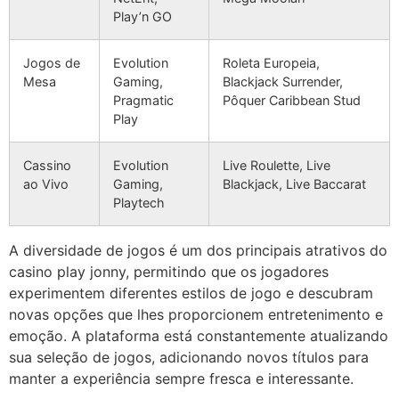
Play’n GO
Jogos de
Evolution
Roleta Europeia,
Mesa
Gaming,
Blackjack Surrender,
Pragmatic
Pôquer Caribbean Stud
Play
Cassino
Evolution
Live Roulette, Live
ao Vivo
Gaming,
Blackjack, Live Baccarat
Playtech
A diversidade de jogos é um dos principais atrativos do
casino play jonny, permitindo que os jogadores
experimentem diferentes estilos de jogo e descubram
novas opções que lhes proporcionem entretenimento e
emoção. A plataforma está constantemente atualizando
sua seleção de jogos, adicionando novos títulos para
manter a experiência sempre fresca e interessante.