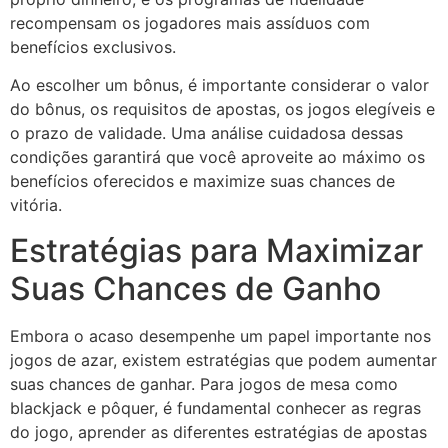
recompensam os jogadores mais assíduos com
benefícios exclusivos.
Ao escolher um bônus, é importante considerar o valor
do bônus, os requisitos de apostas, os jogos elegíveis e
o prazo de validade. Uma análise cuidadosa dessas
condições garantirá que você aproveite ao máximo os
benefícios oferecidos e maximize suas chances de
vitória.
Estratégias para Maximizar
Suas Chances de Ganho
Embora o acaso desempenhe um papel importante nos
jogos de azar, existem estratégias que podem aumentar
suas chances de ganhar. Para jogos de mesa como
blackjack e pôquer, é fundamental conhecer as regras
do jogo, aprender as diferentes estratégias de apostas