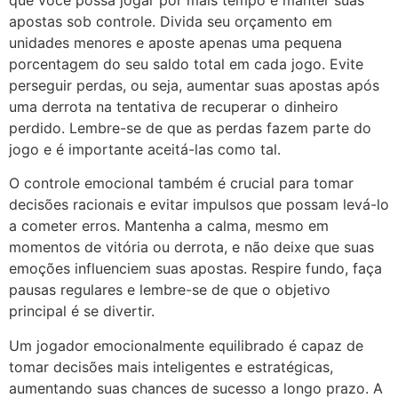
apostas sob controle. Divida seu orçamento em
unidades menores e aposte apenas uma pequena
porcentagem do seu saldo total em cada jogo. Evite
perseguir perdas, ou seja, aumentar suas apostas após
uma derrota na tentativa de recuperar o dinheiro
perdido. Lembre-se de que as perdas fazem parte do
jogo e é importante aceitá-las como tal.
O controle emocional também é crucial para tomar
decisões racionais e evitar impulsos que possam levá-lo
a cometer erros. Mantenha a calma, mesmo em
momentos de vitória ou derrota, e não deixe que suas
emoções influenciem suas apostas. Respire fundo, faça
pausas regulares e lembre-se de que o objetivo
principal é se divertir.
Um jogador emocionalmente equilibrado é capaz de
tomar decisões mais inteligentes e estratégicas,
aumentando suas chances de sucesso a longo prazo. A