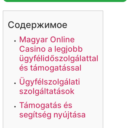
Содержимое
Magyar Online
Casino a legjobb
ügyfélidőszolgálattal
és támogatással
Ügyfélszolgálati
szolgáltatások
Támogatás és
segítség nyújtása