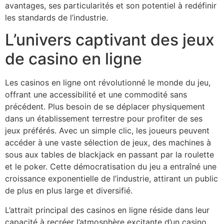
avantages, ses particularités et son potentiel à redéfinir
les standards de l’industrie.
L’univers captivant des jeux
de casino en ligne
Les casinos en ligne ont révolutionné le monde du jeu,
offrant une accessibilité et une commodité sans
précédent. Plus besoin de se déplacer physiquement
dans un établissement terrestre pour profiter de ses
jeux préférés. Avec un simple clic, les joueurs peuvent
accéder à une vaste sélection de jeux, des machines à
sous aux tables de blackjack en passant par la roulette
et le poker. Cette démocratisation du jeu a entraîné une
croissance exponentielle de l’industrie, attirant un public
de plus en plus large et diversifié.
L’attrait principal des casinos en ligne réside dans leur
capacité à recréer l’atmosphère excitante d’un casino