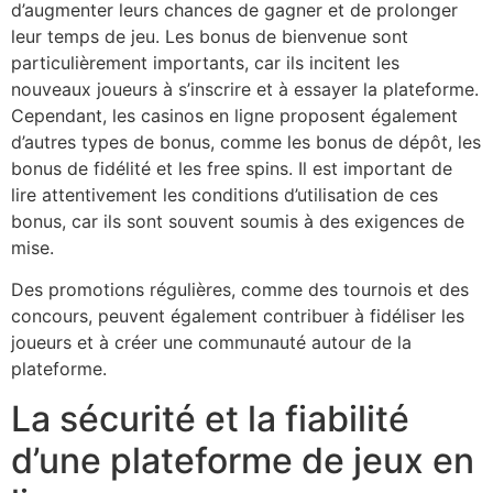
d’augmenter leurs chances de gagner et de prolonger
leur temps de jeu. Les bonus de bienvenue sont
particulièrement importants, car ils incitent les
nouveaux joueurs à s’inscrire et à essayer la plateforme.
Cependant, les casinos en ligne proposent également
d’autres types de bonus, comme les bonus de dépôt, les
bonus de fidélité et les free spins. Il est important de
lire attentivement les conditions d’utilisation de ces
bonus, car ils sont souvent soumis à des exigences de
mise.
Des promotions régulières, comme des tournois et des
concours, peuvent également contribuer à fidéliser les
joueurs et à créer une communauté autour de la
plateforme.
La sécurité et la fiabilité
d’une plateforme de jeux en