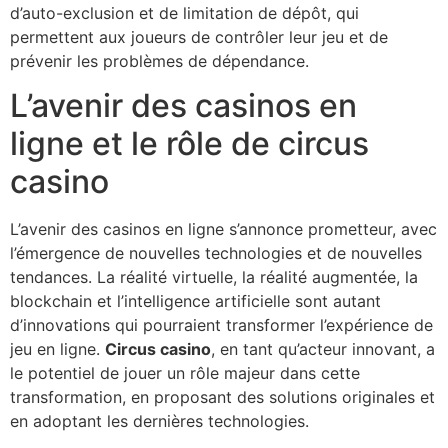
d’auto-exclusion et de limitation de dépôt, qui
permettent aux joueurs de contrôler leur jeu et de
prévenir les problèmes de dépendance.
L’avenir des casinos en
ligne et le rôle de circus
casino
L’avenir des casinos en ligne s’annonce prometteur, avec
l’émergence de nouvelles technologies et de nouvelles
tendances. La réalité virtuelle, la réalité augmentée, la
blockchain et l’intelligence artificielle sont autant
d’innovations qui pourraient transformer l’expérience de
jeu en ligne.
Circus casino
, en tant qu’acteur innovant, a
le potentiel de jouer un rôle majeur dans cette
transformation, en proposant des solutions originales et
en adoptant les dernières technologies.