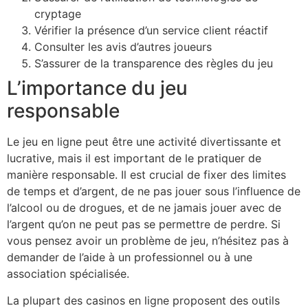
cryptage
Vérifier la présence d’un service client réactif
Consulter les avis d’autres joueurs
S’assurer de la transparence des règles du jeu
L’importance du jeu
responsable
Le jeu en ligne peut être une activité divertissante et
lucrative, mais il est important de le pratiquer de
manière responsable. Il est crucial de fixer des limites
de temps et d’argent, de ne pas jouer sous l’influence de
l’alcool ou de drogues, et de ne jamais jouer avec de
l’argent qu’on ne peut pas se permettre de perdre. Si
vous pensez avoir un problème de jeu, n’hésitez pas à
demander de l’aide à un professionnel ou à une
association spécialisée.
La plupart des casinos en ligne proposent des outils