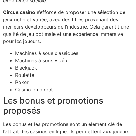
expérience sociale.
Circus casino
s’efforce de proposer une sélection de
jeux riche et variée, avec des titres provenant des
meilleurs développeurs de l’industrie. Cela garantit une
qualité de jeu optimale et une expérience immersive
pour les joueurs.
Machines à sous classiques
Machines à sous vidéo
Blackjack
Roulette
Poker
Casino en direct
Les bonus et promotions
proposés
Les bonus et les promotions sont un élément clé de
l’attrait des casinos en ligne. Ils permettent aux joueurs