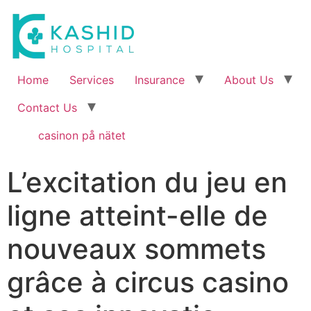
Home
Services
Insurance
About Us
Contact Us
casinon på nätet
L’excitation du jeu en
ligne atteint-elle de
nouveaux sommets
grâce à circus casino