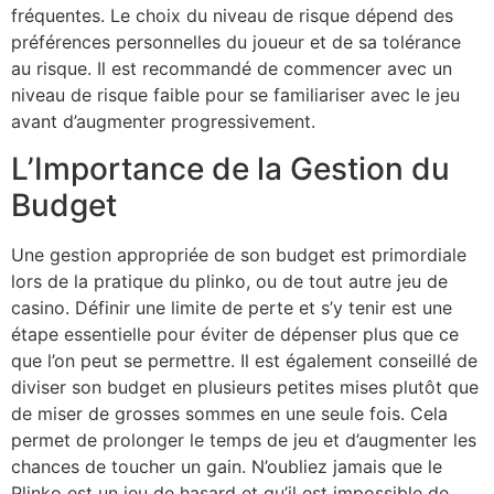
fréquentes. Le choix du niveau de risque dépend des
préférences personnelles du joueur et de sa tolérance
au risque. Il est recommandé de commencer avec un
niveau de risque faible pour se familiariser avec le jeu
avant d’augmenter progressivement.
L’Importance de la Gestion du
Budget
Une gestion appropriée de son budget est primordiale
lors de la pratique du plinko, ou de tout autre jeu de
casino. Définir une limite de perte et s’y tenir est une
étape essentielle pour éviter de dépenser plus que ce
que l’on peut se permettre. Il est également conseillé de
diviser son budget en plusieurs petites mises plutôt que
de miser de grosses sommes en une seule fois. Cela
permet de prolonger le temps de jeu et d’augmenter les
chances de toucher un gain. N’oubliez jamais que le
Plinko est un jeu de hasard et qu’il est impossible de