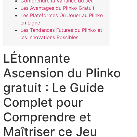
Comprendre la Variance du Jeu
Les Avantages du Plinko Gratuit
Les Plateformes Où Jouer au Plinko
en Ligne
Les Tendances Futures du Plinko et
les Innovations Possibles
LÉtonnante
Ascension du Plinko
gratuit : Le Guide
Complet pour
Comprendre et
Maîtriser ce Jeu