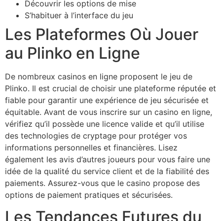
Découvrir les options de mise
S’habituer à l’interface du jeu
Les Plateformes Où Jouer
au Plinko en Ligne
De nombreux casinos en ligne proposent le jeu de
Plinko. Il est crucial de choisir une plateforme réputée et
fiable pour garantir une expérience de jeu sécurisée et
équitable. Avant de vous inscrire sur un casino en ligne,
vérifiez qu’il possède une licence valide et qu’il utilise
des technologies de cryptage pour protéger vos
informations personnelles et financières. Lisez
également les avis d’autres joueurs pour vous faire une
idée de la qualité du service client et de la fiabilité des
paiements. Assurez-vous que le casino propose des
options de paiement pratiques et sécurisées.
Les Tendances Futures du