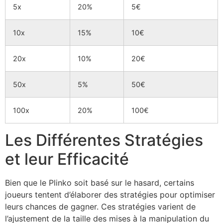
5x
20%
5€
10x
15%
10€
20x
10%
20€
50x
5%
50€
100x
20%
100€
Les Différentes Stratégies
et leur Efficacité
Bien que le Plinko soit basé sur le hasard, certains
joueurs tentent d’élaborer des stratégies pour optimiser
leurs chances de gagner. Ces stratégies varient de
l’ajustement de la taille des mises à la manipulation du