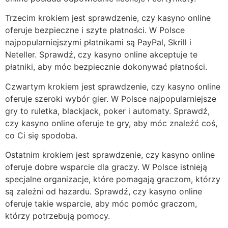
Trzecim krokiem jest sprawdzenie, czy kasyno online
oferuje bezpieczne i szyte płatności. W Polsce
najpopularniejszymi płatnikami są PayPal, Skrill i
Neteller. Sprawdź, czy kasyno online akceptuje te
płatniki, aby móc bezpiecznie dokonywać płatności.
Czwartym krokiem jest sprawdzenie, czy kasyno online
oferuje szeroki wybór gier. W Polsce najpopularniejsze
gry to ruletka, blackjack, poker i automaty. Sprawdź,
czy kasyno online oferuje te gry, aby móc znaleźć coś,
co Ci się spodoba.
Ostatnim krokiem jest sprawdzenie, czy kasyno online
oferuje dobre wsparcie dla graczy. W Polsce istnieją
specjalne organizacje, które pomagają graczom, którzy
są zależni od hazardu. Sprawdź, czy kasyno online
oferuje takie wsparcie, aby móc pomóc graczom,
którzy potrzebują pomocy.