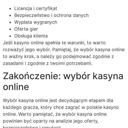
Licencja i certyfikat
Bezpieczeństwo i ochrona danych
Wypłata wygranych
Oferta gier
Obsługa klienta
Jeśli kasyno online spełnia te warunki, to warto
rozważyć jego wybór. Pamiętaj, że wybór kasyna online
to ważny krok, a należy go podejmować zgodnie z
zasadami i zgodnie z twoimi potrzebami.
Zakończenie: wybór kasyna
online
Wybór kasyna online jest decydującym etapem dla
każdego gracza, który chce zagrać w polskie kasyno
online. Warto pamiętać, że wybór kasyna online
powinien być oparty na analizie jego oferty,
bezpieczeństwa i reputacji.