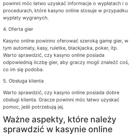
powinni móc łatwo uzyskać informacje o wypłatach i o
procedurach, które kasyno online stosuje w przypadku
wypłaty wygranych.
4. Oferta gier
Kasyno online powinno oferować szeroką gamę gier, w
tym automaty, kasy, ruletke, blackjacka, poker, itp.
Warto sprawdzić, czy kasyno online posiada
odpowiednią liczbę gier, aby graczy mogli znaleźć coś,
co im się podoba.
5. Obsługa klienta
Warto sprawdzić, czy kasyno online posiada dobre
obsługi klienta. Gracze powinni móc łatwo uzyskać
pomoc, jeśli potrzebują jej.
Ważne aspekty, które należy
sprawdzić w kasynie online