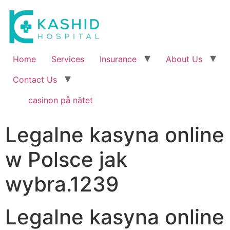
Home
Services
Insurance
About Us
Contact Us
casinon på nätet
Legalne kasyna online
w Polsce jak
wybra.1239
Legalne kasyna online