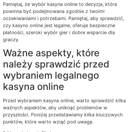
Pamiętaj, że wybór kasyna online to decyzja, która
powinna być podejmowana zgodnie z twoimi
oczekiwaniami i potrzebami. Pamiętaj, aby sprawdzić,
czy kasyno online jest legalne, oferuje bezpieczne
płatności, szeroki wybór gier i dobre wsparcie dla
graczy.
Ważne aspekty, które
należy sprawdzić przed
wybraniem legalnego
kasyna online
Przed wybraniem kasyna online, warto sprawdzić kilka
ważnych aspektów, aby uniknąć problemów w
przyszłości. Poniżej przedstawiamy kilka kluczowych
punktów, które warto wziąć pod uwagę.