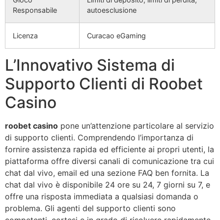
Responsabile
autoesclusione
Licenza
Curacao eGaming
L’Innovativo Sistema di
Supporto Clienti di Roobet
Casino
roobet casino
pone un’attenzione particolare al servizio
di supporto clienti. Comprendendo l’importanza di
fornire assistenza rapida ed efficiente ai propri utenti, la
piattaforma offre diversi canali di comunicazione tra cui
chat dal vivo, email ed una sezione FAQ ben fornita. La
chat dal vivo è disponibile 24 ore su 24, 7 giorni su 7, e
offre una risposta immediata a qualsiasi domanda o
problema. Gli agenti del supporto clienti sono
competenti, cortesi e in grado di risolvere rapidamente