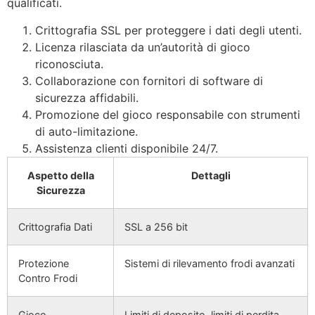
qualificati.
Crittografia SSL per proteggere i dati degli utenti.
Licenza rilasciata da un’autorità di gioco
riconosciuta.
Collaborazione con fornitori di software di
sicurezza affidabili.
Promozione del gioco responsabile con strumenti
di auto-limitazione.
Assistenza clienti disponibile 24/7.
Aspetto della
Dettagli
Sicurezza
Crittografia Dati
SSL a 256 bit
Protezione
Sistemi di rilevamento frodi avanzati
Contro Frodi
Gioco
Limiti di deposito, limiti di perdita,