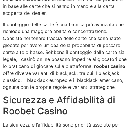
in base alle carte che si hanno in mano e alla carta
scoperta del dealer.
Il conteggio delle carte è una tecnica più avanzata che
richiede una maggiore abilità e concentrazione.
Consiste nel tenere traccia delle carte che sono state
giocate per avere un’idea della probabilità di pescare
carte alte o basse. Sebbene il conteggio delle carte sia
legale, i casinò online possono impedire ai giocatori che
lo praticano di giocare sulla piattaforma.
roobet casino
offre diverse varianti di blackjack, tra cui il blackjack
classico, il blackjack europeo e il blackjack americano,
ognuna con le proprie regole e varianti strategiche.
Sicurezza e Affidabilità di
Roobet Casino
La sicurezza e l’affidabilità sono priorità assolute per