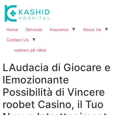
Home
Services
Insurance
About Us
Contact Us
casinon på nätet
LAudacia di Giocare e
lEmozionante
Possibilità di Vincere
roobet Casino, il Tuo