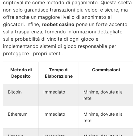
criptovalute come metodo di pagamento. Questa scelta
non solo garantisce transazioni più veloci e sicure, ma
offre anche un maggiore livello di anonimato ai
giocatori. Infine,
roobet casino
pone un forte accento
sulla trasparenza, fornendo informazioni dettagliate
sulle probabilità di vincita di ogni gioco e
implementando sistemi di gioco responsabile per
proteggere i propri utenti.
Metodo di
Tempo di
Commissioni
Deposito
Elaborazione
Bitcoin
Immediato
Minime, dovute alla
rete
Ethereum
Immediato
Minime, dovute alla
rete