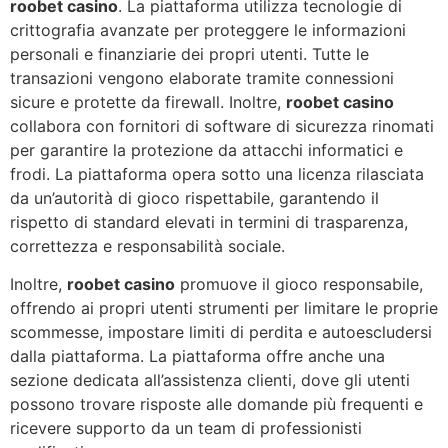
roobet casino
. La piattaforma utilizza tecnologie di
crittografia avanzate per proteggere le informazioni
personali e finanziarie dei propri utenti. Tutte le
transazioni vengono elaborate tramite connessioni
sicure e protette da firewall. Inoltre,
roobet casino
collabora con fornitori di software di sicurezza rinomati
per garantire la protezione da attacchi informatici e
frodi. La piattaforma opera sotto una licenza rilasciata
da un’autorità di gioco rispettabile, garantendo il
rispetto di standard elevati in termini di trasparenza,
correttezza e responsabilità sociale.
Inoltre,
roobet casino
promuove il gioco responsabile,
offrendo ai propri utenti strumenti per limitare le proprie
scommesse, impostare limiti di perdita e autoescludersi
dalla piattaforma. La piattaforma offre anche una
sezione dedicata all’assistenza clienti, dove gli utenti
possono trovare risposte alle domande più frequenti e
ricevere supporto da un team di professionisti