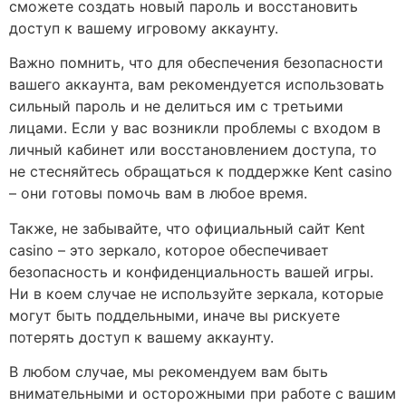
сможете создать новый пароль и восстановить
доступ к вашему игровому аккаунту.
Важно помнить, что для обеспечения безопасности
вашего аккаунта, вам рекомендуется использовать
сильный пароль и не делиться им с третьими
лицами. Если у вас возникли проблемы с входом в
личный кабинет или восстановлением доступа, то
не стесняйтесь обращаться к поддержке Kent casino
– они готовы помочь вам в любое время.
Также, не забывайте, что официальный сайт Kent
casino – это зеркало, которое обеспечивает
безопасность и конфиденциальность вашей игры.
Ни в коем случае не используйте зеркала, которые
могут быть поддельными, иначе вы рискуете
потерять доступ к вашему аккаунту.
В любом случае, мы рекомендуем вам быть
внимательными и осторожными при работе с вашим