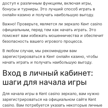
доступ к различным функциям, включая игры,
бонусы и турниры. Это лучший способ играть в
онлайн-казино и получать наибольшую выгоду.
Важно! Проверьте, является ли зеркало Кент casino
официальным, перед тем как начать играть. Это
поможет вам избежать мошенничества и обеспечит
безопасность вашего игрового процесса.
В любом случае, мы рекомендуем вам
зарегистрироваться в Кент онлайн казино, чтобы
начать играть и получать наибольшую выгоду.
Вход в личный кабинет:
шаги для начала игры
Для начала игры в Kent casino зеркало, вам нужно
зарегистрироваться на официальном сайте Kent
casino. Вам потребуется указать некоторые личные