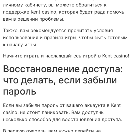
личному кабинету, вы можете обратиться к
поддержке Kent casino, которая будет рада помочь
вам в решении проблемы.
Также, вам рекомендуется прочитать условия
использования и правила игры, чтобы быть готовым
к началу игры.
Начните играть и наслаждайтесь игрой в Kent casino!
Восстановление доступа:
что делать, если забыли
пароль
Если вы забыли пароль от вашего аккаунта в Kent
casino, не стоит паниковать. Вам доступны
несколько способов для восстановления доступа.
В первую очередь, вам нужно перейти на