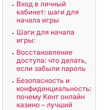
Вход в личный
кабинет: шаги для
начала игры
Шаги для начала
игры:
Восстановление
доступа: что делать,
если забыли пароль
Безопасность и
конфиденциальность:
почему Кент онлайн
казино – лучший