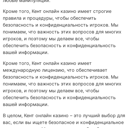
любые манипуляции.
Кроме того, Кент онлайн казино имеет строгие
правила и процедуры, чтобы обеспечить
безопасность и конфиденциальность игроков. Мы
понимаем, что важность этих вопросов для многих
игроков, и поэтому мы делаем все, чтобы
обеспечить безопасность и конфиденциальность
вашей информации.
Кроме того, Кент онлайн казино имеет
международную лицензию, что обеспечивает
безопасность и конфиденциальность игроков. Мы
понимаем, что важность этих вопросов для многих
игроков, и поэтому мы делаем все, чтобы
обеспечить безопасность и конфиденциальность
вашей информации.
В целом, Кент онлайн казино – это лучший выбор для
вас, если вы ищете безопасное и конфиденциальное