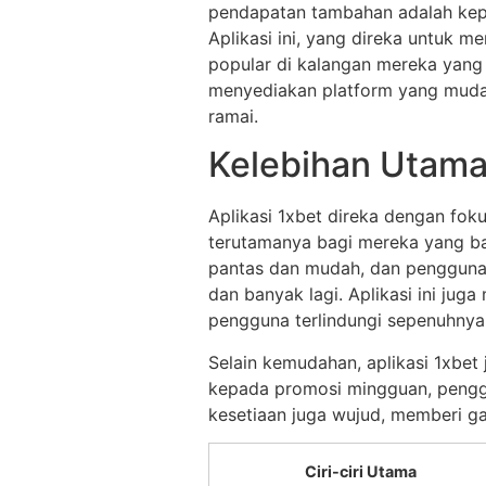
pendapatan tambahan adalah kep
Aplikasi ini, yang direka untuk 
popular di kalangan mereka yang 
menyediakan platform yang mudah
ramai.
Kelebihan Utama 
Aplikasi 1xbet direka dengan f
terutamanya bagi mereka yang ba
pantas dan mudah, dan pengguna 
dan banyak lagi. Aplikasi ini ju
pengguna terlindungi sepenuhnya
Selain kemudahan, aplikasi 1xbet
kepada promosi mingguan, peng
kesetiaan juga wujud, memberi ga
Ciri-ciri Utama