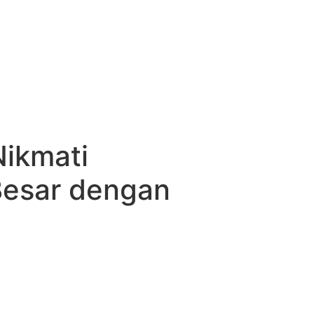
Nikmati
Besar dengan