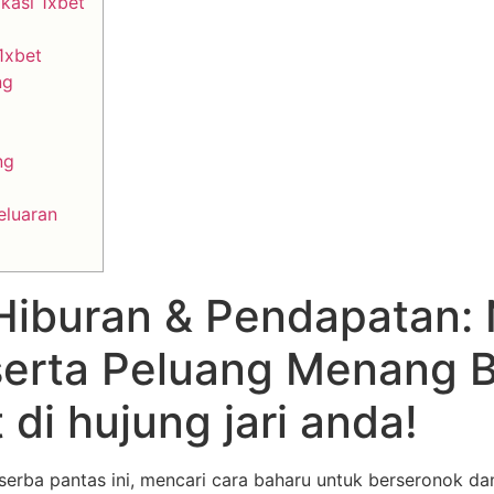
kasi 1xbet
1xbet
ng
ng
eluaran
 Hiburan & Pendapatan: 
erta Peluang Menang 
 di hujung jari anda!
 serba pantas ini, mencari cara baharu untuk berseronok 