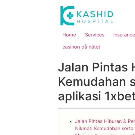
Home
Services
Insurance
casinon på nätet
Jalan Pintas
Kemudahan s
aplikasi 1xbe
Jalan Pintas Hiburan & Pe
Nikmati Kemudahan serta