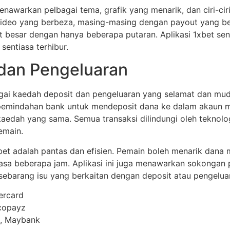
menawarkan pelbagai tema, grafik yang menarik, dan ciri-ci
t video yang berbeza, masing-masing dengan payout yang b
 besar dengan hanya beberapa putaran. Aplikasi 1xbet se
entiasa terhibur.
dan Pengeluaran
agai kaedah deposit dan pengeluaran yang selamat dan m
 pemindahan bank untuk mendeposit dana ke dalam akaun m
dah yang sama. Semua transaksi dilindungi oleh teknologi 
emain.
xbet adalah pantas dan efisien. Pemain boleh menarik dana 
sa beberapa jam. Aplikasi ini juga menawarkan sokongan
barang isu yang berkaitan dengan deposit atau pengelua
ercard
Ecopayz
a, Maybank