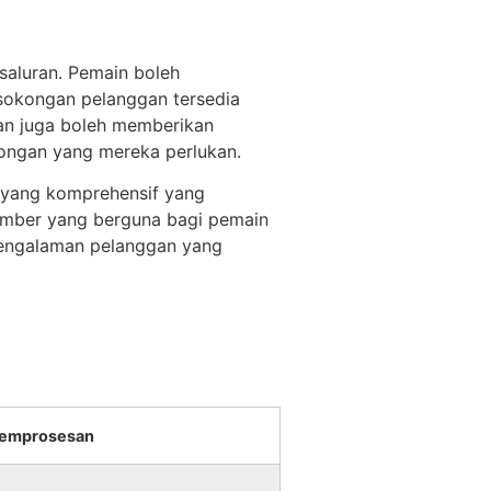
saluran. Pemain boleh
sokongan pelanggan tersedia
an juga boleh memberikan
ongan yang mereka perlukan.
Q yang komprehensif yang
sumber yang berguna bagi pemain
engalaman pelanggan yang
emprosesan