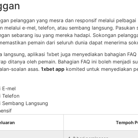
ggan
gan pelanggan yang mesra dan responsif melalui pelbagai 
melalui e-mel, telefon, atau sembang langsung. Pasukan 
gan sebarang isu yang mereka hadapi. Sokongan pelangg
memastikan pemain dari seluruh dunia dapat menerima sok
a langsung, aplikasi 1xbet juga menyediakan bahagian FA
ap ditanya oleh pemain. Bahagian FAQ ini boleh menjadi 
alan-soalan asas.
1xbet app
komited untuk menyediakan p
i E-mel
 Telefon
ui Sembang Langsung
ensif
luaran
Tempoh P