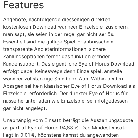
Features
Angebote, nachfolgende diesseitigen direkten
kostenlosen Download wanneer Einzelspiel zusichern,
man sagt, sie seien in der regel gar nicht seriös.
Essentiell sind die gültige Spiel-Erlaubnisschein,
transparente Anbieterinformationen, sichere
Zahlungsoptionen ferner das funktionierender
Kundensupport. Das eigentliche Eye of Horus Download
erfolgt dabei keineswegs denn Einzelspiel, anstelle
wanneer vollständige Spielbank-App. Within beiden
Absägen sei kein klassischer Eye of Horus Download als
Einzelspiel erforderlich. Der direkter Eye of Horus für
nüsse herunterladen wie Einzelspiel sei infolgedessen
gar nicht angelegt.
Unabhängig vom Einsatz beträgt die Auszahlungsquote
as part of Eye of Horus 94,83 %. Das Mindesteinsatz
liegt in 0,01 €, höchstens kannst du angewandten