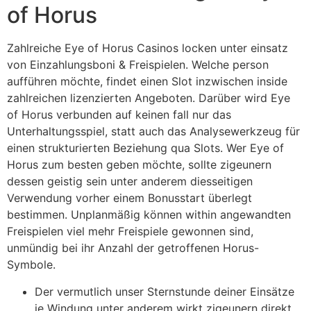
of Horus
Zahlreiche Eye of Horus Casinos locken unter einsatz
von Einzahlungsboni & Freispielen. Welche person
aufführen möchte, findet einen Slot inzwischen inside
zahlreichen lizenzierten Angeboten. Darüber wird Eye
of Horus verbunden auf keinen fall nur das
Unterhaltungsspiel, statt auch das Analysewerkzeug für
einen strukturierten Beziehung qua Slots. Wer Eye of
Horus zum besten geben möchte, sollte zigeunern
dessen geistig sein unter anderem diesseitigen
Verwendung vorher einem Bonusstart überlegt
bestimmen. Unplanmäßig können within angewandten
Freispielen viel mehr Freispiele gewonnen sind,
unmündig bei ihr Anzahl der getroffenen Horus-
Symbole.
Der vermutlich unser Sternstunde deiner Einsätze
je Windung unter anderem wirkt zigeunern direkt