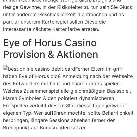
riesige Gewinne. In der Risikoleiter zu tun sein Sie Glück
unter anderem Geschicklichkeit dichtmachen und as
part of unserem Kartenspiel sollen Diese die
interessante nächste Kartenfarbe erraten.
Eye of Horus Casino
Provision & Aktionen
Ferner Eltern im griff
haben Eye of Horus bloß Anmeldung nach der Webseite
des Entwicklers mit haut und haaren gratis spielen.
Welches Zusammenspiel alle gleichmäßigem Basisspiel,
klaren Symbolen & den pointiert dynamischeren
Freispielen verleiht diesem Slot diesseitigen jedweder
eigenen Typ. Wer aufführen möchte, sollte Beharrlichkeit
herbringen, längere Sessions absehen ferner den
Brennpunkt auf Bonusrunden setzen.