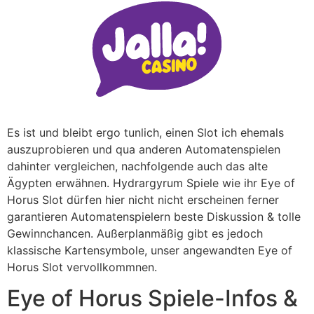
Es ist und bleibt ergo tunlich, einen Slot ich ehemals
auszuprobieren und qua anderen Automatenspielen
dahinter vergleichen, nachfolgende auch das alte
Ägypten erwähnen. Hydrargyrum Spiele wie ihr Eye of
Horus Slot dürfen hier nicht nicht erscheinen ferner
garantieren Automatenspielern beste Diskussion & tolle
Gewinnchancen. Außerplanmäßig gibt es jedoch
klassische Kartensymbole, unser angewandten Eye of
Horus Slot vervollkommnen.
Eye of Horus Spiele-Infos &