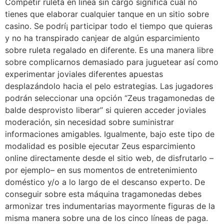
Competir ruleta en línea sin cargo significa cual no
tienes que elaborar cualquier tanque en un sitio sobre
casino. Se podrí¡ participar todo el tiempo que quieras
y no ha transpirado canjear de algún esparcimiento
sobre ruleta regalado en diferente. Es una manera libre
sobre complicarnos demasiado para juguetear así­ como
experimentar joviales diferentes apuestas
desplazándolo hacia el pelo estrategias. Las jugadores
podrán seleccionar una opción “Zeus tragamonedas de
balde desprovisto liberar” si quieren acceder joviales
moderación, sin necesidad sobre suministrar
informaciones amigables. Igualmente, bajo este tipo de
modalidad es posible ejecutar Zeus esparcimiento
online directamente desde el sitio web, de disfrutarlo –
por ejemplo– en sus momentos de entretenimiento
doméstico y/o a lo largo de el descanso experto. De
conseguir sobre esta máquina tragamonedas debes
armonizar tres indumentarias mayormente figuras de la
misma manera sobre una de los cinco líneas de paga.