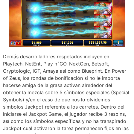
Demás desarrolladores respetados incluyen en
Playtech, NetEnt, Play n´GO, NextGen, Betsoft,
Cryptologic, IGT, Amaya así­ como Blueprint. En Power
of Zeus, los rondas de bonificación si no le importa
hacerse amiga de la grasa activan alrededor del
obtener la mezcla sobre 5 símbolos especiales (Special
Symbols) y/en el caso de que nos lo olvidemos
símbolos Jackpot referente a los carretes. Dentro del
iniciarse el Jackpot Game, el jugador recibe 3 respins,
así­ como los símbolos específicas y no ha transpirado
Jackpot cual activaron la tarea permanecen fijos en las