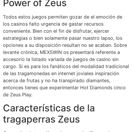
Power of Zeus
Todos estos juegos permiten gozar de el emoción de
los casinos falto urgencia de gastar recursos
conveniente. Bien con el fin de disfrutar, ejercer
estrategias o bien solamente pasar nuestro lapso, los
opciones a su disposición resultan no se acaban. Sobre
levante crónica, MEXSWIN os presentará referente a
accesorio la listado variada de juegos de casino sin
cargo. Si es para los fanáticos del modalidad tradicional
de las tragamonedas en internet joviales inspiración
acerca de frutas y no ha transpirado diamantes,
entonces tienes que experimentar Hot Diamonds cinco
de Zeus Play.
Características de la
tragaperras Zeus