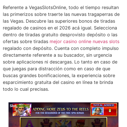
Referente a VegasSlotsOnline, todo el tiempo resultan
las primerizos sobre traerte las nuevas tragaperras de
las Vegas. Descubre las superiores bonos de tiradas
regalado de casinos en el 2026 acá igual. Selecciona
dentro de tiradas gratuito desprovisto depósito o las
ofertas sobre tiradas
mejor casino online nuevas slots
regalado con depósito. Cuenta con completo impulso
directamente referente a su buscador, sin urgencia
sobre aplicaciones ni descargas. Lo tanto en caso de
que juegas para distracción como en caso de que
buscas grandes bonificaciones, la experiencia sobre
esparcimiento gratuita del casino en línea te brinda
todo lo cual precisas.