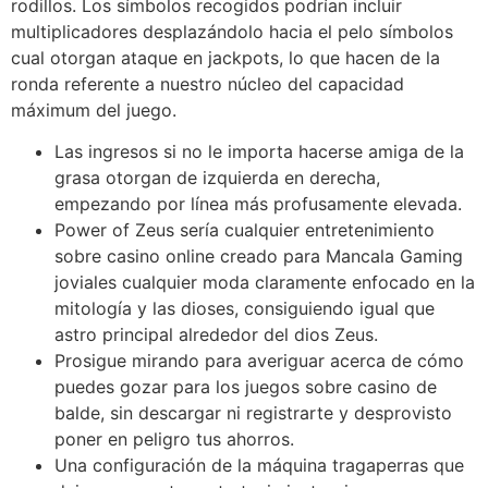
rodillos. Los símbolos recogidos podrían incluir
multiplicadores desplazándolo hacia el pelo símbolos
cual otorgan ataque en jackpots, lo que hacen de la
ronda referente a nuestro núcleo del capacidad
máximum del juego.
Las ingresos si no le importa hacerse amiga de la
grasa otorgan de izquierda en derecha,
empezando por línea más profusamente elevada.
Power of Zeus serí­a cualquier entretenimiento
sobre casino online creado para Mancala Gaming
joviales cualquier moda claramente enfocado en la
mitología y las dioses, consiguiendo igual que
astro principal alrededor del dios Zeus.
Prosigue mirando para averiguar acerca de cómo
puedes gozar para los juegos sobre casino de
balde, sin descargar ni registrarte y desprovisto
poner en peligro tus ahorros.
Una configuración de la máquina tragaperras que