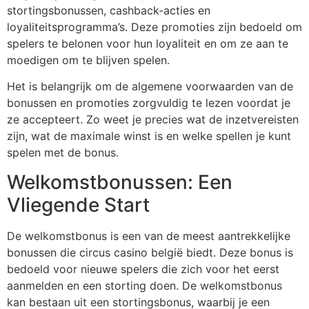
stortingsbonussen, cashback-acties en
loyaliteitsprogramma’s. Deze promoties zijn bedoeld om
spelers te belonen voor hun loyaliteit en om ze aan te
moedigen om te blijven spelen.
Het is belangrijk om de algemene voorwaarden van de
bonussen en promoties zorgvuldig te lezen voordat je
ze accepteert. Zo weet je precies wat de inzetvereisten
zijn, wat de maximale winst is en welke spellen je kunt
spelen met de bonus.
Welkomstbonussen: Een
Vliegende Start
De welkomstbonus is een van de meest aantrekkelijke
bonussen die circus casino belgië biedt. Deze bonus is
bedoeld voor nieuwe spelers die zich voor het eerst
aanmelden en een storting doen. De welkomstbonus
kan bestaan uit een stortingsbonus, waarbij je een