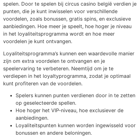
spelen. Door te spelen bij circus casino belgië verdien je
punten, die je kunt inwisselen voor verschillende
voordelen, zoals bonussen, gratis spins, en exclusieve
aanbiedingen. Hoe meer je speelt, hoe hoger je niveau
in het loyaliteitsprogramma wordt en hoe meer
voordelen je kunt ontvangen.
Loyaliteitsprogramma’s kunnen een waardevolle manier
zijn om extra voordelen te ontvangen en je
speelervaring te verbeteren. Neemtijd om je te
verdiepen in het loyaltyprogramma, zodat je optimaal
kunt profiteren van de voordelen.
Spelers kunnen punten verdienen door in te zetten
op geselecteerde spellen.
Hoe hoger het VIP-niveau, hoe exclusiever de
aanbiedingen.
Loyaliteitspunten kunnen worden ingewisseld voor
bonussen en andere beloningen.