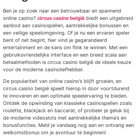
Ben je op zoek naar een betrouwbaar en spannend
online casino?
circus casino belgië
biedt een uitgebreid
aanbod aan casinospellen, aantrekkelijke bonussen en
een veilige speelomgeving. Of je nu een ervaren speler
bent of net begint, hier vind je gegarandeerd
entertainment en de kans om flink te winnen. Met een
gebruiksvriendelijke interface en een breed scala aan
betaalmethoden is circus casino belgië de ideale keuze
voor de moderne casinoliefhebber.
De populariteit van online casino’s blijft groeien, en
circus casino belgië speelt hierop in door voortdurend
te innoveren en een optimale speelervaring te bieden.
Ontdek de opwinding van klassieke casinospellen zoals
roulette, blackjack en baccarat, of probeer je geluk bij
de moderne videoslots met aantrekkelijke thema’s en
bonusfuncties. Meld je vandaag nog aan en ontvang een
welkomstbonus om je avontuur te beginnen!