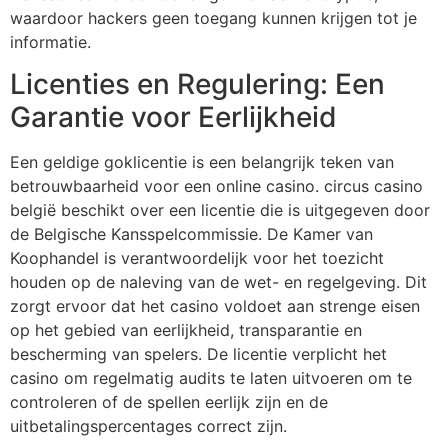
waardoor hackers geen toegang kunnen krijgen tot je
informatie.
Licenties en Regulering: Een
Garantie voor Eerlijkheid
Een geldige goklicentie is een belangrijk teken van
betrouwbaarheid voor een online casino. circus casino
belgië beschikt over een licentie die is uitgegeven door
de Belgische Kansspelcommissie. De Kamer van
Koophandel is verantwoordelijk voor het toezicht
houden op de naleving van de wet- en regelgeving. Dit
zorgt ervoor dat het casino voldoet aan strenge eisen
op het gebied van eerlijkheid, transparantie en
bescherming van spelers. De licentie verplicht het
casino om regelmatig audits te laten uitvoeren om te
controleren of de spellen eerlijk zijn en de
uitbetalingspercentages correct zijn.