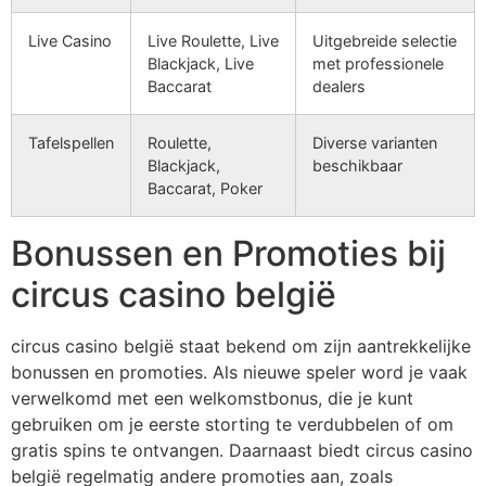
Live Casino
Live Roulette, Live
Uitgebreide selectie
Blackjack, Live
met professionele
Baccarat
dealers
Tafelspellen
Roulette,
Diverse varianten
Blackjack,
beschikbaar
Baccarat, Poker
Bonussen en Promoties bij
circus casino belgië
circus casino belgië staat bekend om zijn aantrekkelijke
bonussen en promoties. Als nieuwe speler word je vaak
verwelkomd met een welkomstbonus, die je kunt
gebruiken om je eerste storting te verdubbelen of om
gratis spins te ontvangen. Daarnaast biedt circus casino
belgië regelmatig andere promoties aan, zoals