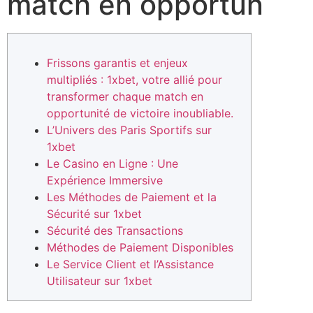
match en opportun
Frissons garantis et enjeux
multipliés : 1xbet, votre allié pour
transformer chaque match en
opportunité de victoire inoubliable.
L’Univers des Paris Sportifs sur
1xbet
Le Casino en Ligne : Une
Expérience Immersive
Les Méthodes de Paiement et la
Sécurité sur 1xbet
Sécurité des Transactions
Méthodes de Paiement Disponibles
Le Service Client et l’Assistance
Utilisateur sur 1xbet