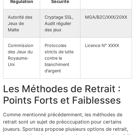
Régulation
Sécurité
Autorité des
Cryptage SSL,
MGA/B2C/XXX/20XX
Jeux de
Audit régulier
Malte
des jeux
Commission
Protocoles
Licence N° XXXX
des Jeux du
stricts de lutte
Royaume-
contre le
Uni
blanchiment
d’argent
Les Méthodes de Retrait :
Points Forts et Faiblesses
Comme mentionné précédemment, les méthodes de
retrait sont un sujet de préoccupation pour certains
joueurs. Sportaza propose plusieurs options de retrait,