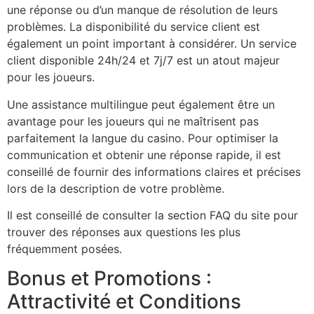
une réponse ou d’un manque de résolution de leurs
problèmes. La disponibilité du service client est
également un point important à considérer. Un service
client disponible 24h/24 et 7j/7 est un atout majeur
pour les joueurs.
Une assistance multilingue peut également être un
avantage pour les joueurs qui ne maîtrisent pas
parfaitement la langue du casino. Pour optimiser la
communication et obtenir une réponse rapide, il est
conseillé de fournir des informations claires et précises
lors de la description de votre problème.
Il est conseillé de consulter la section FAQ du site pour
trouver des réponses aux questions les plus
fréquemment posées.
Bonus et Promotions :
Attractivité et Conditions