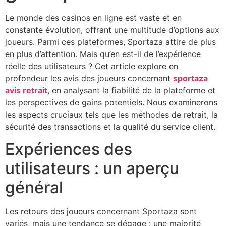
Le monde des casinos en ligne est vaste et en
constante évolution, offrant une multitude d’options aux
joueurs. Parmi ces plateformes, Sportaza attire de plus
en plus d’attention. Mais qu’en est-il de l’expérience
réelle des utilisateurs ? Cet article explore en
profondeur les avis des joueurs concernant
sportaza
avis retrait
, en analysant la fiabilité de la plateforme et
les perspectives de gains potentiels. Nous examinerons
les aspects cruciaux tels que les méthodes de retrait, la
sécurité des transactions et la qualité du service client.
Expériences des
utilisateurs : un aperçu
général
Les retours des joueurs concernant Sportaza sont
variés, mais une tendance se dégage : une majorité