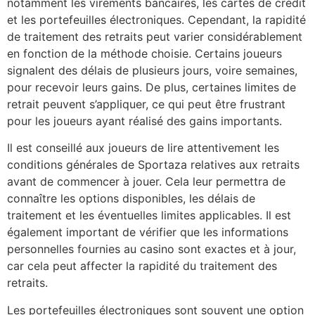
notamment les virements bancaires, les cartes de crédit
et les portefeuilles électroniques. Cependant, la rapidité
de traitement des retraits peut varier considérablement
en fonction de la méthode choisie. Certains joueurs
signalent des délais de plusieurs jours, voire semaines,
pour recevoir leurs gains. De plus, certaines limites de
retrait peuvent s’appliquer, ce qui peut être frustrant
pour les joueurs ayant réalisé des gains importants.
Il est conseillé aux joueurs de lire attentivement les
conditions générales de Sportaza relatives aux retraits
avant de commencer à jouer. Cela leur permettra de
connaître les options disponibles, les délais de
traitement et les éventuelles limites applicables. Il est
également important de vérifier que les informations
personnelles fournies au casino sont exactes et à jour,
car cela peut affecter la rapidité du traitement des
retraits.
Les portefeuilles électroniques sont souvent une option