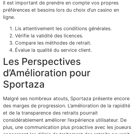
Il est important de prendre en compte vos propres
préférences et besoins lors du choix d’un casino en
ligne.
Lis attentivement les conditions générales.
Vérifie la validité des licences.
Compare les méthodes de retrait.
Évalue la qualité du service client.
Les Perspectives
d’Amélioration pour
Sportaza
Malgré ses nombreux atouts, Sportaza présente encore
des marges de progression. L’amélioration de la rapidité
et de la transparence des retraits pourrait
considérablement améliorer l’expérience utilisateur. De
plus, une communication plus proactive avec les joueurs