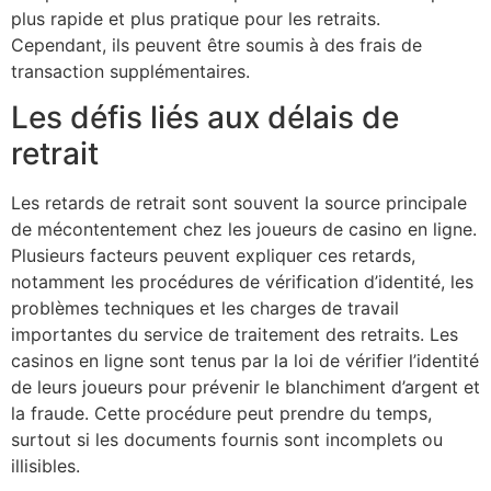
plus rapide et plus pratique pour les retraits.
Cependant, ils peuvent être soumis à des frais de
transaction supplémentaires.
Les défis liés aux délais de
retrait
Les retards de retrait sont souvent la source principale
de mécontentement chez les joueurs de casino en ligne.
Plusieurs facteurs peuvent expliquer ces retards,
notamment les procédures de vérification d’identité, les
problèmes techniques et les charges de travail
importantes du service de traitement des retraits. Les
casinos en ligne sont tenus par la loi de vérifier l’identité
de leurs joueurs pour prévenir le blanchiment d’argent et
la fraude. Cette procédure peut prendre du temps,
surtout si les documents fournis sont incomplets ou
illisibles.