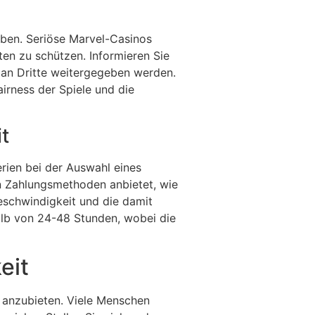
aben. Seriöse Marvel-Casinos
en zu schützen. Informieren Sie
ht an Dritte weitergegeben werden.
airness der Spiele und die
t
rien bei der Auswahl eines
en Zahlungsmethoden anbietet, wie
eschwindigkeit und die damit
alb von 24-48 Stunden, wobei die
eit
rm anzubieten. Viele Menschen