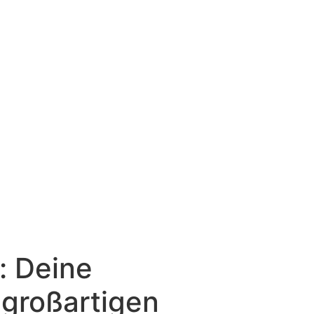
: Deine
 großartigen