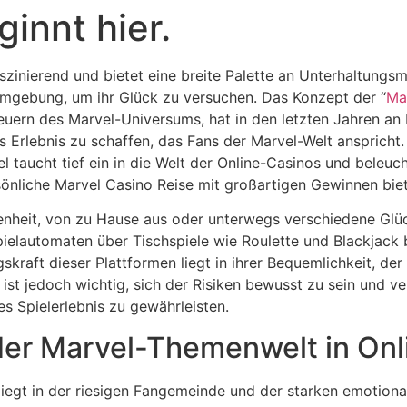
innt hier.
aszinierend und bietet eine breite Palette an Unterhaltungs
Umgebung, um ihr Glück zu versuchen. Das Konzept der “
Ma
uern des Marvel-Universums, hat in den letzten Jahren an
 Erlebnis zu schaffen, das Fans der Marvel-Welt anspricht.
el taucht tief ein in die Welt der Online-Casinos und beleu
sönliche Marvel Casino Reise mit großartigen Gewinnen biet
enheit, von zu Hause aus oder unterwegs verschiedene Glüc
pielautomaten über Tischspiele wie Roulette und Blackjack
skraft dieser Plattformen liegt in ihrer Bequemlichkeit, de
st jedoch wichtig, sich der Risiken bewusst zu sein und v
s Spielerlebnis zu gewährleisten.
 der Marvel-Themenwelt in On
iegt in der riesigen Fangemeinde und der starken emotiona