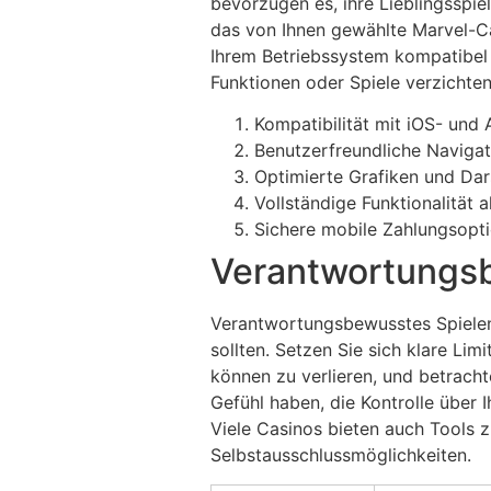
bevorzugen es, ihre Lieblingsspie
das von Ihnen gewählte Marvel-Ca
Ihrem Betriebssystem kompatibel i
Funktionen oder Spiele verzichte
Kompatibilität mit iOS- und
Benutzerfreundliche Navigat
Optimierte Grafiken und Dar
Vollständige Funktionalität a
Sichere mobile Zahlungsopt
Verantwortungsb
Verantwortungsbewusstes Spielen 
sollten. Setzen Sie sich klare Limi
können zu verlieren, und betracht
Gefühl haben, die Kontrolle über I
Viele Casinos bieten auch Tools zu
Selbstausschlussmöglichkeiten.