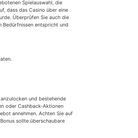
gebotenen Spielauswahl, die
f, dass das Casino über eine
urde. Überprüfen Sie auch die
n Bedürfnissen entspricht und
aten.
r anzulocken und bestehende
len oder Cashback-Aktionen
ngebot annehmen. Achten Sie auf
 Bonus sollte überschaubare