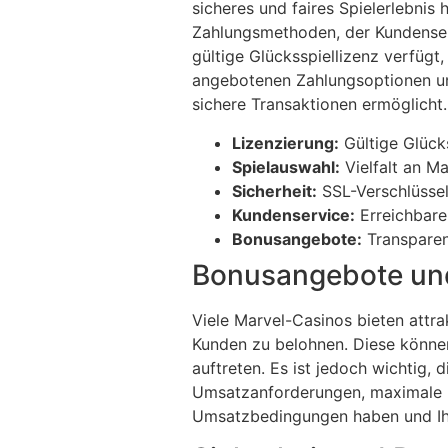
sicheres und faires Spielerlebnis
Zahlungsmethoden, der Kundenser
gültige Glücksspiellizenz verfügt
angebotenen Zahlungsoptionen und 
sichere Transaktionen ermöglicht.
Lizenzierung:
Gültige Glück
Spielauswahl:
Vielfalt an M
Sicherheit:
SSL-Verschlüsse
Kundenservice:
Erreichbare
Bonusangebote:
Transparen
Bonusangebote un
Viele Marvel-Casinos bieten att
Kunden zu belohnen. Diese könne
auftreten. Es ist jedoch wichtig,
Umsatzanforderungen, maximale Ei
Umsatzbedingungen haben und Ihn