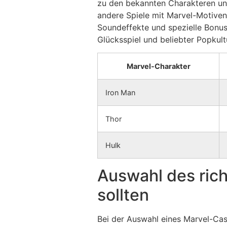
zu den bekannten Charakteren und
andere Spiele mit Marvel-Motiven
Soundeffekte und spezielle Bonus
Glücksspiel und beliebter Popkult
Marvel-Charakter
Iron Man
Thor
Hulk
Auswahl des rich
sollten
Bei der Auswahl eines Marvel-Casi