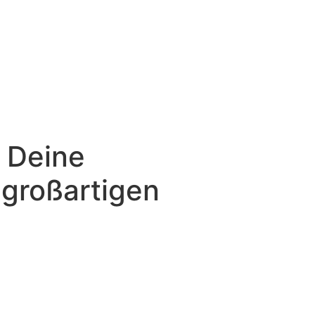
g Deine
 großartigen