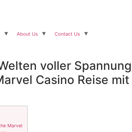
About Us
Contact Us
 Welten voller Spannun
Marvel Casino Reise mit
che Marvel