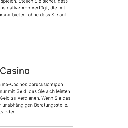
ielen. Stellen Sie sicher, dass
ne native App verfügt, die mit
hrung bieten, ohne dass Sie auf
-Casino
nline-Casinos berücksichtigen
nur mit Geld, das Sie sich leisten
, Geld zu verdienen. Wenn Sie das
ner unabhängigen Beratungsstelle.
ts oder