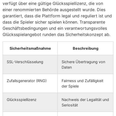
verfügt über eine gültige Glücksspiellizenz, die von
einer renommierten Behörde ausgestellt wurde. Dies
garantiert, dass die Plattform legal und reguliert ist und
dass die Spieler sicher spielen können. Transparente
Geschäftsbedingungen und ein verantwortungsvolles
Glücksspielangebot runden das Sicherheitskonzept ab.
Sicherheitsmaßnahme
Beschreibung
SSL-Verschlüsselung
Sichere Übertragung von
Daten
Zufallsgenerator (RNG)
Fairness und Zufälligkeit
der Spiele
Glücksspiellizenz
Nachweis der Legalität und
Seriosität