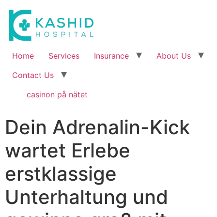
Home
Services
Insurance
About Us
Contact Us
casinon på nätet
Dein Adrenalin-Kick
wartet Erlebe
erstklassige
Unterhaltung und