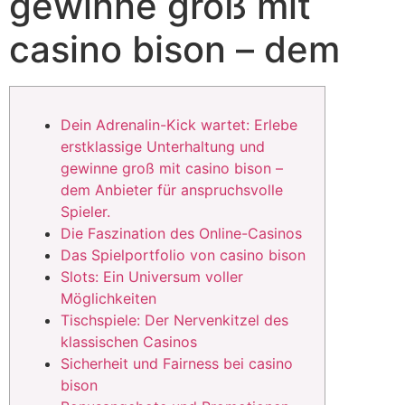
gewinne groß mit
casino bison – dem
Dein Adrenalin-Kick wartet: Erlebe
erstklassige Unterhaltung und
gewinne groß mit casino bison –
dem Anbieter für anspruchsvolle
Spieler.
Die Faszination des Online-Casinos
Das Spielportfolio von casino bison
Slots: Ein Universum voller
Möglichkeiten
Tischspiele: Der Nervenkitzel des
klassischen Casinos
Sicherheit und Fairness bei casino
bison