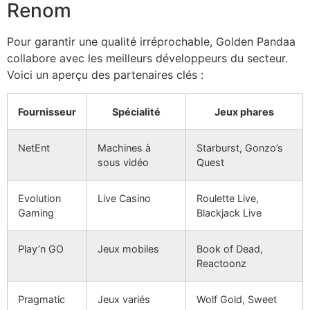
Renom
Pour garantir une qualité irréprochable, Golden Pandaa
collabore avec les meilleurs développeurs du secteur.
Voici un aperçu des partenaires clés :
Fournisseur
Spécialité
Jeux phares
NetEnt
Machines à
Starburst, Gonzo’s
sous vidéo
Quest
Evolution
Live Casino
Roulette Live,
Gaming
Blackjack Live
Play’n GO
Jeux mobiles
Book of Dead,
Reactoonz
Pragmatic
Jeux variés
Wolf Gold, Sweet