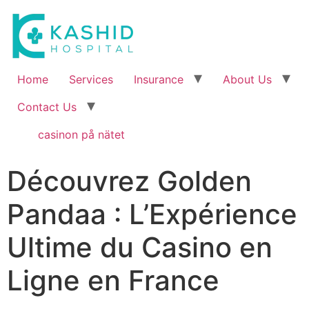
Home
Services
Insurance
About Us
Contact Us
casinon på nätet
Découvrez Golden
Pandaa : L’Expérience
Ultime du Casino en
Ligne en France