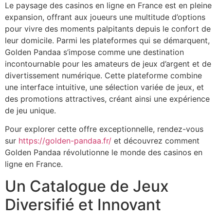
Le paysage des casinos en ligne en France est en pleine
expansion, offrant aux joueurs une multitude d’options
pour vivre des moments palpitants depuis le confort de
leur domicile. Parmi les plateformes qui se démarquent,
Golden Pandaa s’impose comme une destination
incontournable pour les amateurs de jeux d’argent et de
divertissement numérique. Cette plateforme combine
une interface intuitive, une sélection variée de jeux, et
des promotions attractives, créant ainsi une expérience
de jeu unique.
Pour explorer cette offre exceptionnelle, rendez-vous
sur
https://golden-pandaa.fr/
et découvrez comment
Golden Pandaa révolutionne le monde des casinos en
ligne en France.
Un Catalogue de Jeux
Diversifié et Innovant