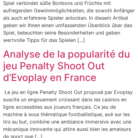
Spiel verbindet süße Bonbons und Früchte mit
aufregenden Gewinnmöglichkeiten, die sowohl Anfänger
als auch erfahrene Spieler anlocken. In diesem Artikel
geben wir Ihnen einen umfassenden Überblick über das
Spiel, beleuchten seine Besonderheiten und geben
wertvolle Tipps für das Spielen […]
Analyse de la popularité du
jeu Penalty Shoot Out
d’Evoplay en France
Le jeu en ligne Penalty Shoot Out proposé par Evoplay
suscite un engouement croissant dans les casinos en
ligne accessibles aux joueurs français. Ce jeu de
machine à sous thématique footballistique, axé sur les
tirs au but, combine une ambiance immersive avec une
mécanique innovante qui attire aussi bien les amateurs
de sport que […]