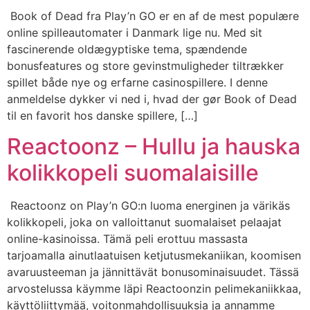
Book of Dead fra Play’n GO er en af de mest populære
online spilleautomater i Danmark lige nu. Med sit
fascinerende oldægyptiske tema, spændende
bonusfeatures og store gevinstmuligheder tiltrækker
spillet både nye og erfarne casinospillere. I denne
anmeldelse dykker vi ned i, hvad der gør Book of Dead
til en favorit hos danske spillere, […]
Reactoonz – Hullu ja hauska
kolikkopeli suomalaisille
Reactoonz on Play’n GO:n luoma energinen ja värikäs
kolikkopeli, joka on valloittanut suomalaiset pelaajat
online-kasinoissa. Tämä peli erottuu massasta
tarjoamalla ainutlaatuisen ketjutusmekaniikan, koomisen
avaruusteeman ja jännittävät bonusominaisuudet. Tässä
arvostelussa käymme läpi Reactoonzin pelimekaniikkaa,
käyttöliittymää, voitonmahdollisuuksia ja annamme