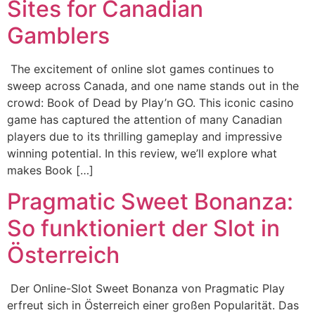
Sites for Canadian
Gamblers
The excitement of online slot games continues to
sweep across Canada, and one name stands out in the
crowd: Book of Dead by Play’n GO. This iconic casino
game has captured the attention of many Canadian
players due to its thrilling gameplay and impressive
winning potential. In this review, we’ll explore what
makes Book […]
Pragmatic Sweet Bonanza:
So funktioniert der Slot in
Österreich
Der Online-Slot Sweet Bonanza von Pragmatic Play
erfreut sich in Österreich einer großen Popularität. Das