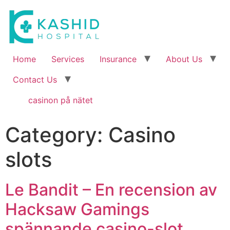
Home
Services
Insurance
About Us
Contact Us
casinon på nätet
Category:
Casino
slots
Le Bandit – En recension av
Hacksaw Gamings
spännande casino-slot