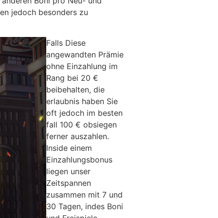
ia anderen Boni pro Neu- und
llen jedoch besonders zu
Falls Diese
angewandten Prämie
ohne Einzahlung im
Rang bei 20 €
beibehalten, die
erlaubnis haben Sie
oft jedoch im besten
fall 100 € obsiegen
ferner auszahlen.
Inside einem
Einzahlungsbonus
liegen unser
Zeitspannen
zusammen mit 7 und
30 Tagen, indes Boni
und Freispiele