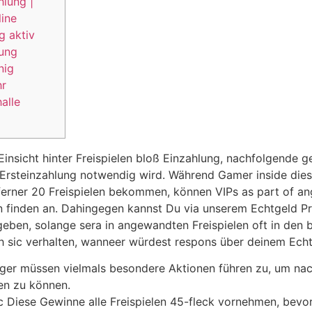
hlung |
line
g aktiv
rung
nig
hr
alle
Einsicht hinter Freispielen bloß Einzahlung, nachfolgende g
 Ersteinzahlung notwendig wird. Während Gamer inside dies
 ferner 20 Freispielen bekommen, können VIPs as part of 
n finden an.
Dahingegen kannst Du via unserem Echtgeld Pr
eben, solange sera in angewandten Freispielen oft in den 
ch sic verhalten, wanneer würdest respons über deinem Echt
ger müssen vielmals besondere Aktionen führen zu, um nac
en zu können.
c Diese Gewinne alle Freispielen 45-fleck vornehmen, bevor