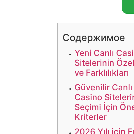
Содержимое
Yeni Canlı Cas
Sitelerinin Özel
ve Farklılıkları
Güvenilir Canlı
Casino Siteleri
Seçimi İçin Ön
Kriterler
2026 Yılı için E