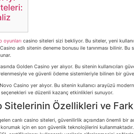
teleri:
liz
o oyunları
casino siteleri sizi bekliyor. Bu siteler, yeni kullan
 Casino adlı sitenin deneme bonusu ile tanınması bilinir. Bu 
sunar.
arasında Golden Casino yer alıyor. Bu sitenin kullanıcıları g
frelenmesiyle ve güvenli ödeme sistemleriyle bilinen bir güveni
a Novo Casino yer alıyor. Bu sitenin kullanıcı arayüzü moder
n seçenekleri ve düzenli kazanç etkinlikleri sunuyor.
Sitelerinin Özellikleri ve Farklı
elen canlı casino siteleri, güvenilirlik açısından önemli bir ad
ını korumak için en son güvenlik teknolojilerini kullanmaktadı