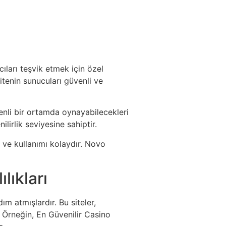
ıcıları teşvik etmek için özel
sitenin sunucuları güvenli ve
üvenli bir ortamda oynayabilecekleri
lirlik seviyesine sahiptir.
n ve kullanımı kolaydır. Novo
lıkları
ım atmışlardır. Bu siteler,
r. Örneğin, En Güvenilir Casino