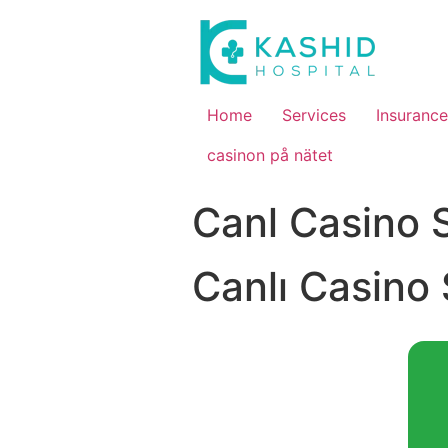
Home
Services
Insurance
casinon på nätet
Canl Casino S
Canlı Casino 