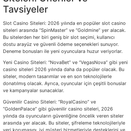
Tavsiyeler
Slot Casino Siteleri: 2026 yılında en popüler slot casino
siteleri arasında “SpinMaster” ve “Goldmine” yer alacak.
Bu sitelerden her biri geniş bir slot seçimi, kullanıcı
dostu arayüz ve güvenli ödeme seçenekleri sunuyor.
Deneme bonusları ile yeni oyunculara huzur veriyorlar.
Yeni Casino Siteleri: “NovaBet” ve “VegasNova” gibi yeni
casino siteleri 2026 yılında daha da popüler olacak. Bu
siteler, modern tasarımlar ve en son teknolojilerle
donatılmış olacak. Ayrıca, oyuncular için çeşitli bonuslar
ve kampanyalar sunacaklar.
Güvenilir Casino Siteleri: “RoyalCasino” ve
“GoldenPalace” gibi güvenilir casino siteleri, 2026
yılında da oyuncuların güvenliğine öncelik veren siteler
arasında yer alacak. Bu siteler, şifreleme teknolojileriyle
veri korumasını, iyi müşteri hizmetleriyle desteklerini ve