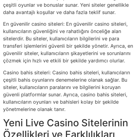
çeşitli oyunlar ve bonuslar sunar. Yeni siteler genellikle
daha avantajlı koşullar ve daha fazla teklif sunar.
En güvenilir casino siteleri: En güvenilir casino siteleri,
kullanıcıların güvenliğini ve rahatlığını önceliğe alan
sitelerdir. Bu siteler, kullanıcıların bilgilerini ve para
transferi işlemlerini güvenli bir şekilde yönetir. Ayrıca, en
güvenilir siteler, kullanıcıların şikayetlerini ve sorunlarını
çözmek için hızlı ve etkili bir şekilde yardımcı olurlar.
Casino bahis siteleri: Casino bahis siteleri, kullanıcıların
çeşitli bahis oyunlarını denemelerine olanak sağlar. Bu
siteler, kullanıcıların paralarını ve bilgilerini koruyan
güvenli platformlar sunar. Ayrıca, casino bahis siteleri,
kullanıcıların oyunları ve bahisleri kolay bir şekilde
yönetmelerine olanak tanır.
Yeni Live Casino Sitelerinin
Özellikleri ve Farklılıkları